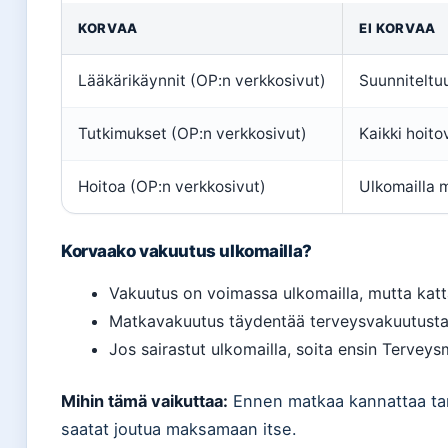
KORVAA
EI KORVAA
Lääkärikäynnit (OP:n verkkosivut)
Suunniteltuu
Tutkimukset (OP:n verkkosivut)
Kaikki hoito
Hoitoa (OP:n verkkosivut)
Ulkomailla 
Korvaako vakuutus ulkomailla?
Vakuutus on voimassa ulkomailla, mutta katt
Matkavakuutus täydentää terveysvakuutusta 
Jos sairastut ulkomailla, soita ensin Terveys
Mihin tämä vaikuttaa:
Ennen matkaa kannattaa tar
saatat joutua maksamaan itse.