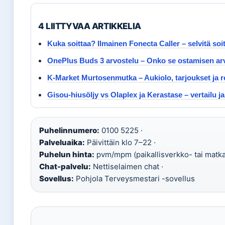
4 LIITTYVAA ARTIKKELIA
Kuka soittaa? Ilmainen Fonecta Caller – selvitä soit
OnePlus Buds 3 arvostelu – Onko se ostamisen ar
K-Market Murtosenmutka – Aukiolo, tarjoukset ja r
Gisou-hiusöljy vs Olaplex ja Kerastase – vertailu 
Puhelinnumero:
0100 5225 ·
Palveluaika:
Päivittäin klo 7–22 ·
Puhelun hinta:
pvm/mpm (paikallisverkko- tai matk
Chat-palvelu:
Nettiselaimen chat ·
Sovellus:
Pohjola Terveysmestari -sovellus