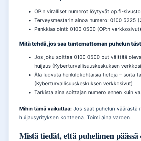
OP:n viralliset numerot löytyvät op.fi-sivust
Terveysmestarin ainoa numero: 0100 5225 (O
Pankkiasiointi: 0100 0500 (OP:n verkkosivut
Mitä tehdä, jos saa tuntemattoman puhelun täs
Jos joku soittaa 0100 0500 but väittää olev
huijaus (Kyberturvallisuuskeskuksen verkkos
Älä luovuta henkilökohtaisia tietoja – soita t
(Kyberturvallisuuskeskuksen verkkosivut)
Tarkista aina soittajan numero ennen kuin va
Mihin tämä vaikuttaa:
Jos saat puhelun väärästä 
huijausyrityksen kohteena. Toimi aina varoen.
Mistä tiedät, että puhelimen pääss