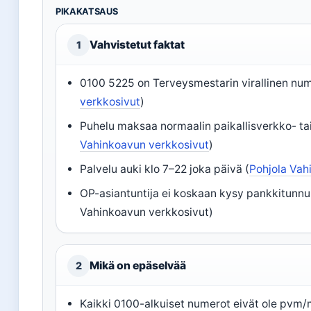
PIKAKATSAUS
Vahvistetut faktat
1
0100 5225 on Terveysmestarin virallinen num
verkkosivut
)
Puhelu maksaa normaalin paikallisverkko- t
Vahinkoavun verkkosivut
)
Palvelu auki klo 7–22 joka päivä (
Pohjola Vah
OP-asiantuntija ei koskaan kysy pankkitunnu
Vahinkoavun verkkosivut)
Mikä on epäselvää
2
Kaikki 0100-alkuiset numerot eivät ole pvm/m