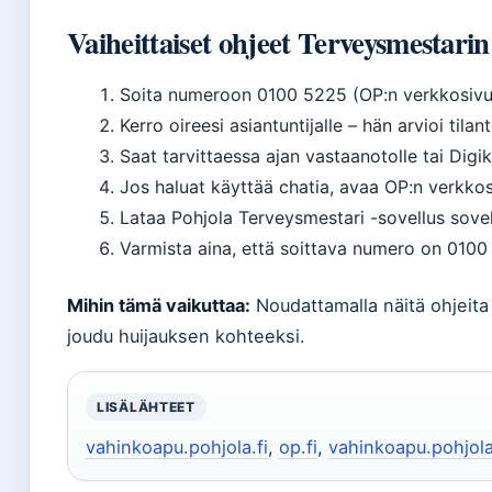
Vaiheittaiset ohjeet Terveysmestari
Soita numeroon 0100 5225 (OP:n verkkosivu
Kerro oireesi asiantuntijalle – hän arvioi tila
Saat tarvittaessa ajan vastaanotolle tai Digik
Jos haluat käyttää chatia, avaa OP:n verkkos
Lataa Pohjola Terveysmestari -sovellus sovel
Varmista aina, että soittava numero on 0100
Mihin tämä vaikuttaa:
Noudattamalla näitä ohjeita 
joudu huijauksen kohteeksi.
LISÄLÄHTEET
vahinkoapu.pohjola.fi
,
op.fi
,
vahinkoapu.pohjola