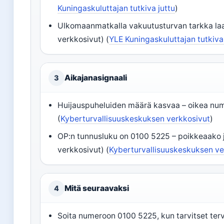
Kuningaskuluttajan tutkiva juttu
)
Ulkomaanmatkalla vakuutusturvan tarkka la
verkkosivut) (
YLE Kuningaskuluttajan tutkiva
Aikajanasignaali
3
Huijauspuheluiden määrä kasvaa – oikea numer
(
Kyberturvallisuuskeskuksen verkkosivut
)
OP:n tunnusluku on 0100 5225 – poikkeaako j
verkkosivut) (
Kyberturvallisuuskeskuksen ve
Mitä seuraavaksi
4
Soita numeroon 0100 5225, kun tarvitset te