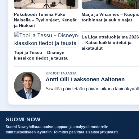
Pukukoodi Tumma Puku
Marja ja Vihannes – Kuopi
Naisella – Tyyliohjeet, Kengät
torihinnat ja aukioloajat
ja Hiukset
La Liga otteluohjelma 2026
– Katso kaikki ottelut ja
aikataulut
Topi ja Tessu – Disneyn
klassikon tiedot ja tausta
KIRJOITTAJASTA
Antti Olli Laaksonen Aaltonen
Sisältöä päivitetään päivän aikana läpinäkyvällä
SUOMI NOW
Suomi Now yhdistaa uutiset, oppaat ja analyysit moderniin
toimitukselliseen layoutiin. Toimitus paivittaa sisaltoa jatkuvasti.