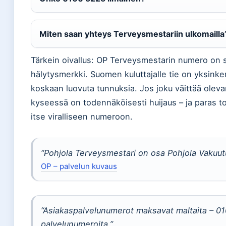
Miten saan yhteys Terveysmestariin ulkomailla
Tärkein oivallus: OP Terveysmestarin numero on 
hälytysmerkki. Suomen kuluttajalle tie on yksinker
koskaan luovuta tunnuksia. Jos joku väittää olev
kyseessä on todennäköisesti huijaus – ja paras to
itse viralliseen numeroon.
“Pohjola Terveysmestari on osa Pohjola Vakuut
OP – palvelun kuvaus
“Asiakaspalvelunumerot maksavat maltaita – 010
palvelunumeroita.”