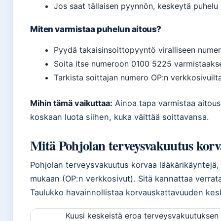
Jos saat tällaisen pyynnön, keskeytä puhelu
Miten varmistaa puhelun aitous?
Pyydä takaisinsoittopyyntö viralliseen nume
Soita itse numeroon 0100 5225 varmistaakse
Tarkista soittajan numero OP:n verkkosivuilt
Mihin tämä vaikuttaa:
Ainoa tapa varmistaa aitous 
koskaan luota siihen, kuka väittää soittavansa.
Mitä Pohjolan terveysvakuutus kor
Pohjolan terveysvakuutus korvaa lääkärikäyntejä, 
mukaan (OP:n verkkosivut). Sitä kannattaa verrat
Taulukko havainnollistaa korvauskattavuuden kesk
Kuusi keskeistä eroa terveysvakuutuksen k