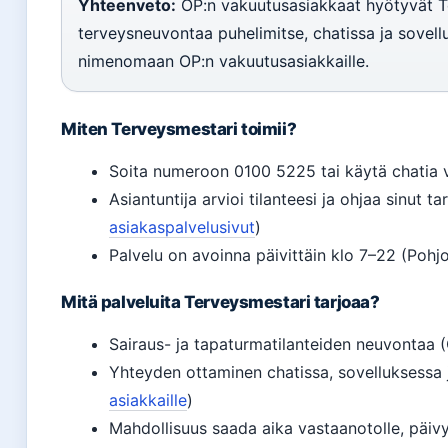
Yhteenveto:
OP:n vakuutusasiakkaat hyötyvät Te
terveysneuvontaa puhelimitse, chatissa ja sovellu
nimenomaan OP:n vakuutusasiakkaille.
Miten Terveysmestari toimii?
Soita numeroon 0100 5225 tai käytä chatia v
Asiantuntija arvioi tilanteesi ja ohjaa sinut t
asiakaspalvelusivut
)
Palvelu on avoinna päivittäin klo 7–22 (Pohj
Mitä palveluita Terveysmestari tarjoaa?
Sairaus- ja tapaturmatilanteiden neuvontaa 
Yhteyden ottaminen chatissa, sovelluksessa j
asiakkaille
)
Mahdollisuus saada aika vastaanotolle, päivys