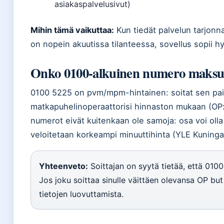
asiakaspalvelusivut)
Mihin tämä vaikuttaa:
Kun tiedät palvelun tarjonn
on nopein akuutissa tilanteessa, sovellus sopii h
Onko 0100-alkuinen numero maksul
0100 5225 on pvm/mpm-hintainen: soitat sen paik
matkapuhelinoperaattorisi hinnaston mukaan (OP:n
numerot eivät kuitenkaan ole samoja: osa voi olla 
veloitetaan korkeampi minuuttihinta (YLE Kuningask
Yhteenveto:
Soittajan on syytä tietää, että 010
Jos joku soittaa sinulle väittäen olevansa OP bu
tietojen luovuttamista.