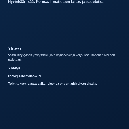
Hyvinkään sää: Foreca, Ilmatieteen laitos ja sadetutka
Yhteys
Vastauskykyinen yhteystiski, joka ohjaa vinkit ja korjaukset nopeasti oikeaan
paikkaan.
Yhteys
info@suominow.fi
Toimituksen vastausaika: yleensa yhden arkipaivan sisalla.