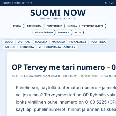
SUOMI TOIMITUSPOYTA
SUOMI
SUOMI NOW
SUOMI TOIMITUSPOYTA
ETUSIVU
TIETOA MEISTÄ
YHTEYSTIEDOT
HISTORIA
TIETOSUOJASELOSTE
EVÄSTEKÄYTÄNTÖ
UUTISKIRJE
BLOGI
BLOGI
DIGITAALI
MAAILMA
MATKAILU
PAIKALLISET
POLITIIKKA
TALOUS
TEKNIIKKA
YHTEISKUNTA JA SÄÄNTELY
OP Tervey me tari numero – 0
ANTTI OLLI LAAKSONEN AALTONEN • 2026-05-26 • TARKISTANUT SOFIA NIEM
Puhelin soi, näytöllä tuntematon numero – ja mi
vai joku muu? Terveysmestari on OP Ryhmän vakuut
jonka virallinen puhelinnumero on 0100 5225 (
OP:
käyt läpi puhelinnumerot, hinnat ja ennen kaikke