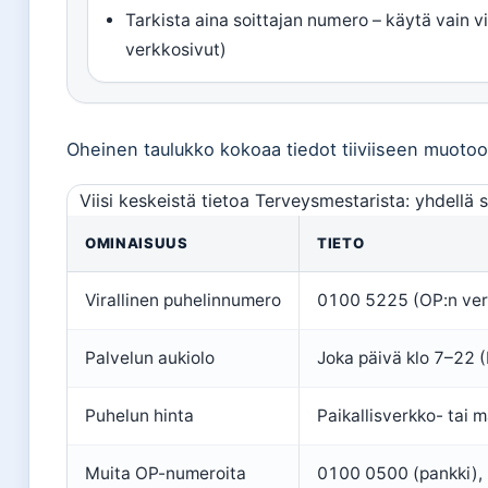
Tarkista aina soittajan numero – käytä vain v
verkkosivut)
Oheinen taulukko kokoaa tiedot tiiviiseen muotoo
Viisi keskeistä tietoa Terveysmestarista: yhdellä 
OMINAISUUS
TIETO
Virallinen puhelinnumero
0100 5225 (OP:n ver
Palvelun aukiolo
Joka päivä klo 7–22 
Puhelun hinta
Paikallisverkko- tai
Muita OP-numeroita
0100 0500 (pankki), 