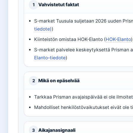
Vahvistetut faktat
1
S-market Tuusula suljetaan 2026 uuden Prism
tiedote)
)
Kiinteistön omistaa HOK-Elanto (
HOK-Elanto
)
S-market palvelee keskeytyksettä Prisman a
Elanto-tiedote
)
Mikä on epäselvää
2
Tarkkaa Prisman avajaispäivää ei ole ilmoite
Mahdolliset henkilöstövaikutukset eivät ole 
Aikajanasignaali
3