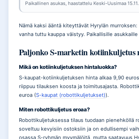
Paikallinen asukas, haastattelu Keski-Uusimaa 15.11
Nämä kaksi ääntä kiteyttävät Hyrylän murroksen: 
vanha tuttu kauppa väistyy. Paikallisille asukkail
Paljonko S-marketin kotiinkuljetus
Mikä on kotiinkuljetuksen hintaluokka?
S-kaupat-kotiinkuljetuksen hinta alkaa 9,90 euros
riippuu tilauksen koosta ja toimitusajasta. Robot
euroa (
S-kaupat (robottikuljetukset)
).
Miten robottikuljetus eroaa?
Robottikuljetuksessa tilaus tuodaan pienehköllä rob
soveltuu kevyisiin ostoksiin ja on edullisempi va
osassa S-ryhmän myymälöitä, mutta saatavuus Hyr