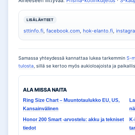
Aiheeseen liittyvää:
Prisma-kotiinkuljetus
·
S-kaup
LISÄLÄHTEET
sttinfo.fi
,
facebook.com
,
hok-elanto.fi
,
instagr
Samassa yhteydessä kannattaa lukea tarkemmin
S-m
tulosta
, sillä se kertoo myös aukioloajoista ja paikalli
ALA MISSA NAITA
Ring Size Chart – Muuntotaulukko EU, US,
La
Kansainvälinen
nä
Honor 200 Smart -arvostelu: akku ja tekniset
K-
tiedot
ta