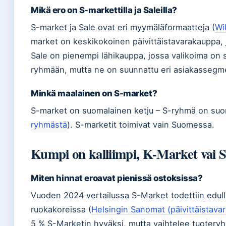
Mikä ero on S-markettilla ja Saleilla?
S-market ja Sale ovat eri myymäläformaatteja (
Wi
market on keskikokoinen päivittäistavarakauppa, j
Sale on pienempi lähikauppa, jossa valikoima on
ryhmään, mutta ne on suunnattu eri asiakassegme
Minkä maalainen on S-market?
S-market on suomalainen ketju – S-ryhmä on suo
ryhmästä
). S-marketit toimivat vain Suomessa.
Kumpi on kalliimpi, K-Market vai 
Miten hinnat eroavat pienissä ostoksissa?
Vuoden 2024 vertailussa S-Market todettiin edul
ruokakoreissa (
Helsingin Sanomat (päivittäistavar
5 % S-Marketin hyväksi, mutta vaihtelee tuoteryh