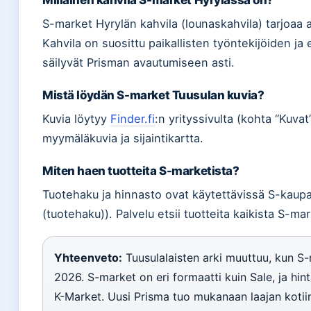
Millainen kahvila S-market Hyrylässä on?
S-market Hyrylän kahvila (lounaskahvila) tarjoaa a
Kahvila on suosittu paikallisten työntekijöiden ja
säilyvät Prisman avautumiseen asti.
Mistä löydän S-market Tuusulan kuvia?
Kuvia löytyy
Finder.fi
:n yrityssivulta (kohta “Kuva
myymäläkuvia ja sijaintikartta.
Miten haen tuotteita S-marketista?
Tuotehaku ja hinnasto ovat käytettävissä S-kaup
(tuotehaku)). Palvelu etsii tuotteita kaikista S-ma
Yhteenveto:
Tuusulalaisten arki muuttuu, kun S-
2026. S-market on eri formaatti kuin Sale, ja hin
K-Market. Uusi Prisma tuo mukanaan laajan kotiin