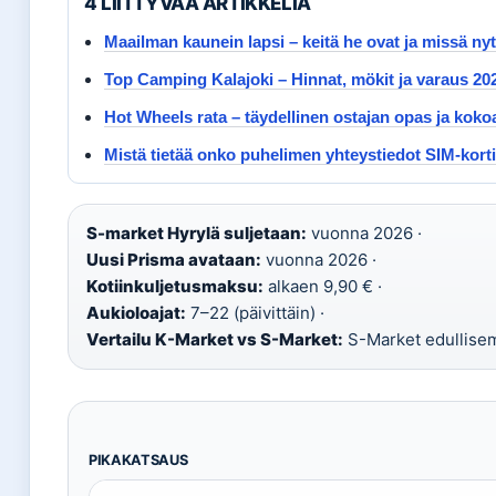
4 LIITTYVAA ARTIKKELIA
Maailman kaunein lapsi – keitä he ovat ja missä nyt
Top Camping Kalajoki – Hinnat, mökit ja varaus 20
Hot Wheels rata – täydellinen ostajan opas ja kok
Mistä tietää onko puhelimen yhteystiedot SIM-kort
S-market Hyrylä suljetaan:
vuonna 2026 ·
Uusi Prisma avataan:
vuonna 2026 ·
Kotiinkuljetusmaksu:
alkaen 9,90 € ·
Aukioloajat:
7–22 (päivittäin) ·
Vertailu K-Market vs S-Market:
S-Market edullisem
PIKAKATSAUS