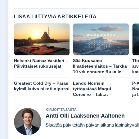
LISAA LIITTYVIA ARTIKKELEITA
Helsinki Namaz Vakitleri –
Sää Kuusamo
The
Päivittäiset rukousajat
Ilmatieteenlaitos – Tarkka
arv
10 vrk ennuste Rukalle
kat
Greatest Cold Dry – Paras
Lando Norrisin
P-A
kylmä kuiva nikotiinipussi
tyttöystävä Magui
Nor
Corceiro – faktat
ja 
KIRJOITTAJASTA
Antti Olli Laaksonen Aaltonen
Sisältöä päivitetään päivän aikana läpinäkyvällä