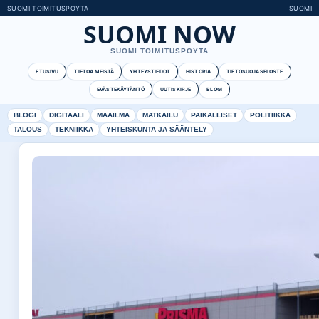
SUOMI TOIMITUSPOYTA
SUOMI
SUOMI NOW
SUOMI TOIMITUSPOYTA
ETUSIVU
TIETOA MEISTÄ
YHTEYSTIEDOT
HISTORIA
TIETOSUOJASELOSTE
EVÄSTEKÄYTÄNTÖ
UUTISKIRJE
BLOGI
BLOGI
DIGITAALI
MAAILMA
MATKAILU
PAIKALLISET
POLITIIKKA
TALOUS
TEKNIIKKA
YHTEISKUNTA JA SÄÄNTELY