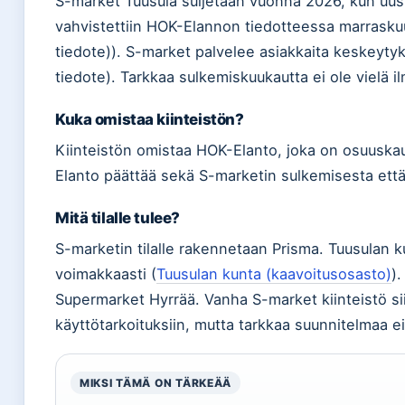
S-market Tuusula suljetaan vuonna 2026, kun uusi
vahvistettiin HOK-Elannon tiedotteessa marrasku
tiedote)). S-market palvelee asiakkaita keskeytyk
tiedote). Tarkkaa sulkemiskuukautta ei ole vielä il
Kuka omistaa kiinteistön?
Kiinteistön omistaa HOK-Elanto, joka on osuusk
Elanto päättää sekä S-marketin sulkemisesta ett
Mitä tilalle tulee?
S-marketin tilalle rakennetaan Prisma. Tuusulan 
voimakkaasti (
Tuusulan kunta (kaavoitusosasto)
)
Supermarket Hyrrää. Vanha S-market kiinteistö si
käyttötarkoituksiin, mutta tarkkaa suunnitelmaa ei 
MIKSI TÄMÄ ON TÄRKEÄÄ