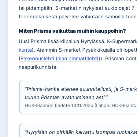
tai pidempään. S-marketin nykyiset aukioloajat 7–2
todennäköisesti palvelee vähintään samoilla tunne
Miten Prisma vaikuttaa muihin kauppoihin?
Uusi Prisma lisää kilpailua Hyrylässä. K-Supermark
kunta
). Aiemmin S-market Pysäkkikujalla oli lopettan
(
Rakennuslehti (alan ammattilehti)
). Prisman odo
naapurikunnista.
“Prisma-hanke etenee suunnitellusti, ja S-mark
uuden Prisman avautumiseen asti.”
HOK-Elannon tiedote 14.11.2025 (Lähde: HOK-Elanto
“Hyrylään on pitkään kaivattu isompaa ruokaka