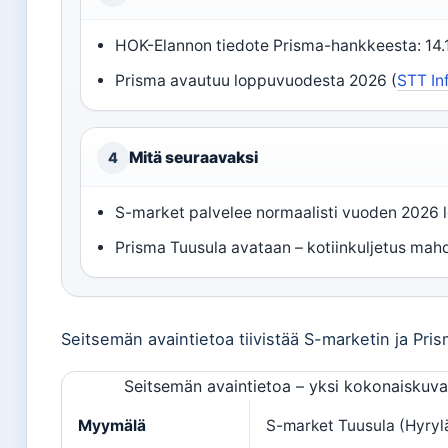
HOK-Elannon tiedote Prisma-hankkeesta: 14.1
Prisma avautuu loppuvuodesta 2026 (
STT In
Mitä seuraavaksi
4
S-market palvelee normaalisti vuoden 2026 l
Prisma Tuusula avataan – kotiinkuljetus mahdo
Seitsemän avaintietoa tiivistää S-marketin ja Pris
Seitsemän avaintietoa – yksi kokonaiskuva
Myymälä
S-market Tuusula (Hyryl