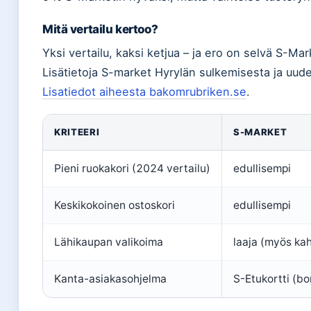
Mitä vertailu kertoo?
Yksi vertailu, kaksi ketjua – ja ero on selvä S-Ma
Lisätietoja S-market Hyrylän sulkemisesta ja uud
Lisatiedot aiheesta bakomrubriken.se
.
KRITEERI
S-MARKET
Pieni ruokakori (2024 vertailu)
edullisempi
Keskikokoinen ostoskori
edullisempi
Lähikaupan valikoima
laaja (myös kah
Kanta-asiakasohjelma
S-Etukortti (b