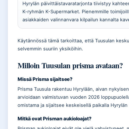
Hyrylän päivittäistavaratarjonta tiivistyy kaht
K-ryhmän K-Supermarket. Pienemmille toimijoill
asiakkaiden valinnanvara kilpailun kannalta kav
Käytännössä tämä tarkoittaa, että Tuusulan kesku
selvemmin suuriin yksiköihin.
Milloin Tuusulan prisma avataan?
Missä Prisma sijaitsee?
Prisma Tuusula rakentuu Hyrylään, aivan nykyis
arvioidaan valmistuvan vuoden 2026 loppupuolell
omistama ja sijaitsee keskeisellä paikalla Hyrylä
Mitkä ovat Prisman aukioloajat?
Prisman aukioloajat eivät ole vielä vahvistuneet, m