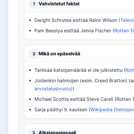
Vahvistetut faktat
1
Dwight Schrutea esittää Rainn Wilson (
Televi
Pam Beeslya esittää Jenna Fischer (
Rotten 
Mikä on epäselvää
2
Tarkkaa katsojamäärää ei ole julkistettu (
Rot
Joidenkin hahmojen (esim. Creed Bratton) taus
arvostelusivusto)
)
Michael Scottia esittää Steve Carell (Rotten
Sarja päättyi 9. kauteen (
Wikipedia (tietosan
Aikajanasignaali
3