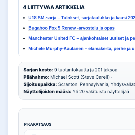
4 LIITTYVAA ARTIKKELIA
U18 SM-sarja – Tulokset, sarjataulukko ja kausi 20
Bugaboo Fox 5 Renew -arvostelu ja opas
Manchester United FC – ajankohtaiset uutiset ja p
Michele Murphy-Kaulanen – elämäkerta, perhe ja u
Sarjan kesto:
9 tuotantokautta ja 201 jaksoa ·
Päähahmo:
Michael Scott (Steve Carell) ·
Sijoituspaikka:
Scranton, Pennsylvania, Yhdysvallat
Näyttelijöiden määrä:
Yli 20 vakituista näyttelijää
PIKAKATSAUS