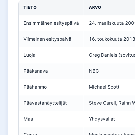
TIETO
ARVO
Ensimmäinen esityspäivä
24. maaliskuuta 200
Viimeinen esityspäivä
16. toukokuuta 201
Luoja
Greg Daniels (sovitu
Pääkanava
NBC
Päähahmo
Michael Scott
Päävastanäyttelijät
Steve Carell, Rainn W
Maa
Yhdysvallat
Genre
Mockumentary-kome