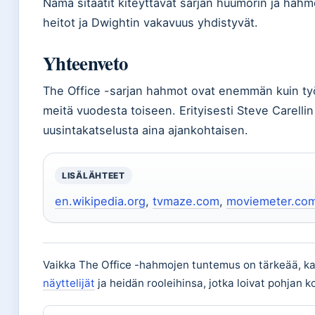
Nämä sitaatit kiteyttävät sarjan huumorin ja hahm
heitot ja Dwightin vakavuus yhdistyvät.
Yhteenveto
The Office -sarjan hahmot ovat enemmän kuin työt
meitä vuodesta toiseen. Erityisesti Steve Carelli
uusintakatselusta aina ajankohtaisen.
LISÄLÄHTEET
en.wikipedia.org
,
tvmaze.com
,
moviemeter.co
Vaikka The Office -hahmojen tuntemus on tärkeää, k
näyttelijät
ja heidän rooleihinsa, jotka loivat pohjan k