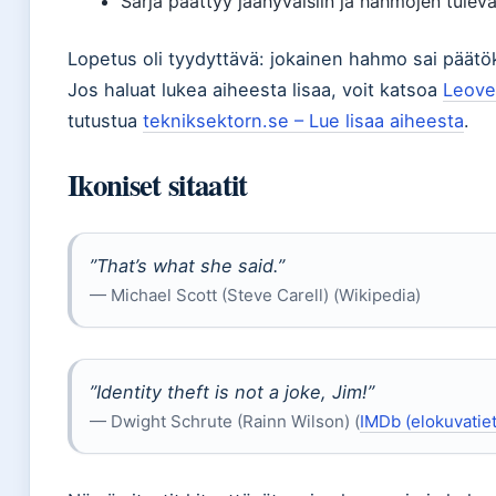
Sarja päättyy jäähyväisiin ja hahmojen tuleva
Lopetus oli tyydyttävä: jokainen hahmo sai päätöks
Jos haluat lukea aiheesta lisaa, voit katsoa
Leove
tutustua
tekniksektorn.se – Lue lisaa aiheesta
.
Ikoniset sitaatit
”That’s what she said.”
— Michael Scott (Steve Carell) (Wikipedia)
”Identity theft is not a joke, Jim!”
— Dwight Schrute (Rainn Wilson) (
IMDb (elokuvatie