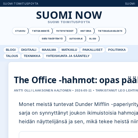
SUOMI TOIMITUSPOYTA
SUOMI
SUOMI NOW
SUOMI TOIMITUSPOYTA
ETUSIVU
TIETOA MEISTÄ
YHTEYSTIEDOT
HISTORIA
TIETOSUOJASELOSTE
EVÄSTEKÄYTÄNTÖ
UUTISKIRJE
BLOGI
BLOGI
DIGITAALI
MAAILMA
MATKAILU
PAIKALLISET
POLITIIKKA
TALOUS
TEKNIIKKA
YHTEISKUNTA JA SÄÄNTELY
The Office -hahmot: opas pää
ANTTI OLLI LAAKSONEN AALTONEN • 2026-05-11 • TARKISTANUT LEO LEHTI
Monet meistä tuntevat Dunder Mifflin -paperiyrit
sarja on synnyttänyt joukon ikimuistoisia hahmo
heidän näyttelijänsä ja sen, mikä tekee heistä niin