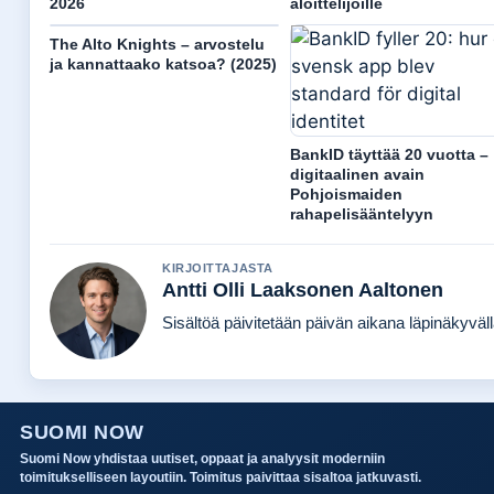
2026
aloittelijoille
The Alto Knights – arvostelu
ja kannattaako katsoa? (2025)
BankID täyttää 20 vuotta –
digitaalinen avain
Pohjoismaiden
rahapelisääntelyyn
KIRJOITTAJASTA
Antti Olli Laaksonen Aaltonen
Sisältöä päivitetään päivän aikana läpinäkyvällä
SUOMI NOW
Suomi Now yhdistaa uutiset, oppaat ja analyysit moderniin
toimitukselliseen layoutiin. Toimitus paivittaa sisaltoa jatkuvasti.