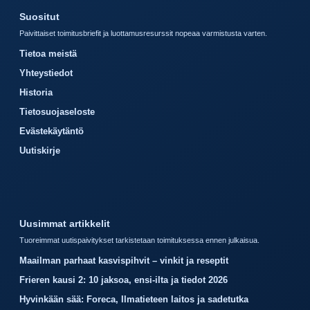
Suositut
Paivittaiset toimitusbriefit ja luottamusresurssit nopeaa varmistusta varten.
Tietoa meistä
Yhteystiedot
Historia
Tietosuojaseloste
Evästekäytäntö
Uutiskirje
Uusimmat artikkelit
Tuoreimmat uutispaivitykset tarkistetaan toimituksessa ennen julkaisua.
Maailman parhaat kasvispihvit – vinkit ja reseptit
Frieren kausi 2: 10 jaksoa, ensi-ilta ja tiedot 2026
Hyvinkään sää: Foreca, Ilmatieteen laitos ja sadetutka