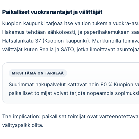
Paikalliset vuokranantajat ja välittäjät
Kuopion kaupunki tarjoaa itse valtion tukemia vuokra-asu
Hakemus tehdään sähköisesti, ja paperihakemuksen saa 
Hatsalankatu 37 (Kuopion kaupunki). Markkinoilla toimiva
välittäjät kuten Realia ja SATO, jotka ilmoittavat asuntoj
MIKSI TÄMÄ ON TÄRKEÄÄ
Suurimmat hakupalvelut kattavat noin 90 % Kuopion v
paikalliset toimijat voivat tarjota nopeampia sopimuksi
The implication: paikalliset toimijat ovat varteenotettava
välityspalkkioilta.