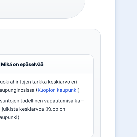
Mikä on epäselvää
uokrahintojen tarkka keskiarvo eri
aupunginosissa (
Kuopion kaupunki
)
suntojen todellinen vapautumisaika –
i julkista keskiarvoa (Kuopion
aupunki)