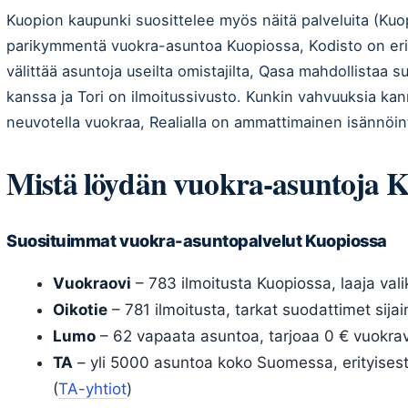
Kuopion kaupunki suosittelee myös näitä palveluita (Kuo
parikymmentä vuokra-asuntoa Kuopiossa, Kodisto on eri
välittää asuntoja useilta omistajilta, Qasa mahdollistaa
kanssa ja Tori on ilmoitussivusto. Kunkin vahvuuksia kan
neuvotella vuokraa, Realialla on ammattimainen isännöint
Mistä löydän vuokra-asuntoja K
Suosituimmat vuokra-asuntopalvelut Kuopiossa
Vuokraovi
– 783 ilmoitusta Kuopiossa, laaja val
Oikotie
– 781 ilmoitusta, tarkat suodattimet sijainn
Lumo
– 62 vapaata asuntoa, tarjoaa 0 € vuokra
TA
– yli 5000 asuntoa koko Suomessa, erityisest
(
TA-yhtiot
)