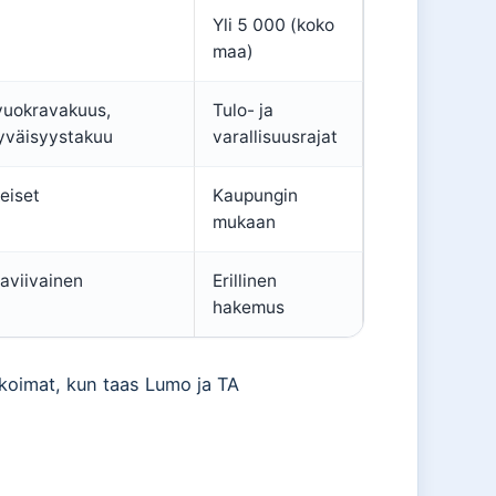
Yli 5 000 (koko
maa)
vuokravakuus,
Tulo- ja
yväisyystakuu
varallisuusrajat
eiset
Kaupungin
mukaan
aviivainen
Erillinen
hakemus
ikoimat, kun taas Lumo ja TA