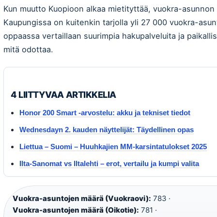
Kun muutto Kuopioon alkaa mietityttää, vuokra-asunnon l
Kaupungissa on kuitenkin tarjolla yli 27 000 vuokra-asunt
oppaassa vertaillaan suurimpia hakupalveluita ja paikallisia
mitä odottaa.
4 LIITTYVAA ARTIKKELIA
Honor 200 Smart -arvostelu: akku ja tekniset tiedot
Wednesdayn 2. kauden näyttelijät: Täydellinen opas
Liettua – Suomi – Huuhkajien MM-karsintatulokset 2025
Ilta-Sanomat vs Iltalehti – erot, vertailu ja kumpi valita
Vuokra-asuntojen määrä (Vuokraovi):
783 ·
Vuokra-asuntojen määrä (Oikotie):
781 ·