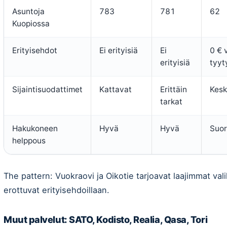
Asuntoja
783
781
62
Kuopiossa
Erityisehdot
Ei erityisiä
Ei
0 € 
erityisiä
tyyt
Sijaintisuodattimet
Kattavat
Erittäin
Kesk
tarkat
Hakukoneen
Hyvä
Hyvä
Suor
helppous
The pattern: Vuokraovi ja Oikotie tarjoavat laajimmat val
erottuvat erityisehdoillaan.
Muut palvelut: SATO, Kodisto, Realia, Qasa, Tori