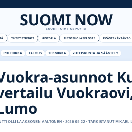
SUOMI NOW
SUOMI TOIMITUSPOYTA
TÄ
YHTEYSTIEDOT
HISTORIA
TIETOSUOJASELOSTE
EVÄSTEKÄYTÄNTÖ
POLITIIKKA
TALOUS
TEKNIIKKA
YHTEISKUNTA JA SÄÄNTELY
Vuokra-asunnot Ku
vertailu Vuokraovi,
Lumo
NTTI OLLI LAAKSONEN AALTONEN • 2026-05-22 • TARKISTANUT MIKAEL 