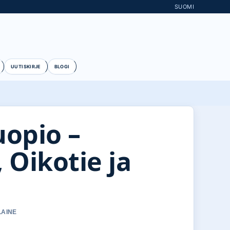
SUOMI
UUTISKIRJE
BLOGI
opio –
 Oikotie ja
LAINE