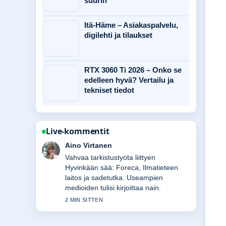
suurin
Itä-Häme – Asiakaspalvelu,
digilehti ja tilaukset
RTX 3060 Ti 2026 – Onko se
edelleen hyvä? Vertailu ja
tekniset tiedot
Live-kommentit
Elias Korhonen
Hyva yhteenveto aiheesta Maailman
parhaat kasvispihvit – vinkit ja reseptit.
Tama on tahan mennessa selkein
kooste tanaan.
4 MIN SITTEN