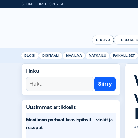
SUOMI TOIMITUSPOYTA
ETUSIVU
TIETOA MEIS
BLOGI
DIGITAALI
MAAILMA
MATKAILU
PAIKALLISET
Haku
Siirry
Uusimmat artikkelit
Maailman parhaat kasvispihvit – vinkit ja
reseptit
A