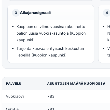
Aikajanasignaali
3
4
Kuopioon on viime vuosina rakennettu
H
paljon uusia vuokra-asuntoja (Kuopion
N
kaupunki)
k
Tarjonta kasvaa erityisesti keskustan
V
liepeillä (Kuopion kaupunki)
t
PALVELU
ASUNTOJEN MÄÄRÄ KUOPIOSSA
Vuokraovi
783
Oikotie
781