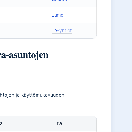
Lumo
TA-yhtiot
ra-asuntojen
 ehtojen ja käyttömukavuuden
O
TA