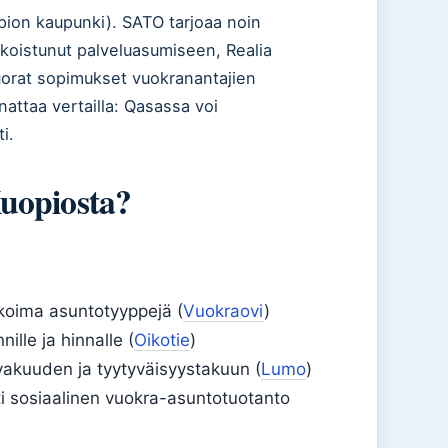
pion kaupunki). SATO tarjoaa noin
koistunut palveluasumiseen, Realia
 suorat sopimukset vuokranantajien
nattaa vertailla: Qasassa voi
i.
uopiosta?
ikoima asuntotyyppejä (
Vuokraovi
)
ille ja hinnalle (
Oikotie
)
vakuuden ja tyytyväisyystakuun (
Lumo
)
i sosiaalinen vuokra-asuntotuotanto