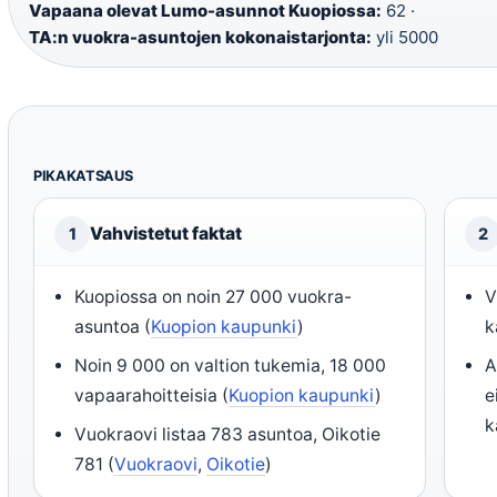
Vapaana olevat Lumo-asunnot Kuopiossa:
62 ·
TA:n vuokra-asuntojen kokonaistarjonta:
yli 5000
PIKAKATSAUS
Vahvistetut faktat
1
2
Kuopiossa on noin 27 000 vuokra-
V
asuntoa (
Kuopion kaupunki
)
k
Noin 9 000 on valtion tukemia, 18 000
A
vapaarahoitteisia (
Kuopion kaupunki
)
e
k
Vuokraovi listaa 783 asuntoa, Oikotie
781 (
Vuokraovi
,
Oikotie
)