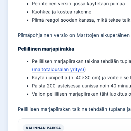
Perinteinen versio, jossa käytetään piimää
Kuohkea ja kostea rakenne
Piimä reagoi soodan kanssa, mikä tekee taik
Piimäpohjainen versio on Marttojen alkuperäinen 
Pellillinen marjapiirakka
Pellillisen marjapiirakan taikina tehdään tup
(maitotalousalan yritys)
)
Käytä uunipeltiä (n. 40×30 cm) ja voitele se h
Paista 200-asteisessa uunissa noin 40 minuu
Valion pellillisen marjapiirakan tähtiluokitus 
Pellillisen marjapiirakan taikina tehdään tuplana 
VALINNAN PAIKKA