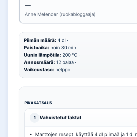
—
Anne Melender (ruokabloggaaja)
Piimän määrä:
4 dl ·
Paistoaika:
noin 30 min ·
Uunin lämpötila:
200 °C ·
Annosmäärä:
12 palaa ·
Vaikeustaso:
helppo
PIKAKATSAUS
Vahvistetut faktat
1
Marttojen resepti käyttää 4 dl piimää ja 1 dl 