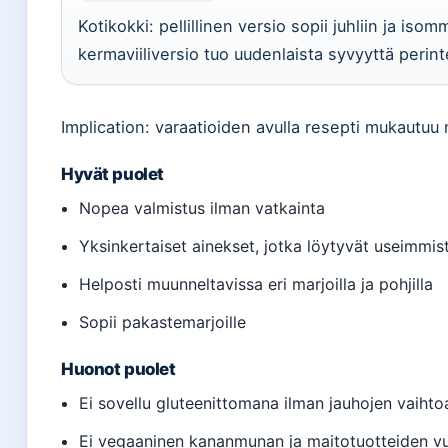
Kotikokki: pellillinen versio sopii juhliin ja iso
kermaviiliversio tuo uudenlaista syvyyttä peri
Implication: varaatioiden avulla resepti mukautuu nii
Hyvät puolet
Nopea valmistus ilman vatkainta
Yksinkertaiset ainekset, jotka löytyvät useimmist
Helposti muunneltavissa eri marjoilla ja pohjilla
Sopii pakastemarjoille
Huonot puolet
Ei sovellu gluteenittomana ilman jauhojen vaihto
Ei vegaaninen kananmunan ja maitotuotteiden v