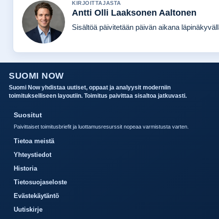
KIRJOITTAJASTA
Antti Olli Laaksonen Aaltonen
Sisältöä päivitetään päivän aikana läpinäkyvällä
SUOMI NOW
Suomi Now yhdistaa uutiset, oppaat ja analyysit moderniin
toimitukselliseen layoutiin. Toimitus paivittaa sisaltoa jatkuvasti.
Suositut
Paivittaiset toimitusbriefit ja luottamusresurssit nopeaa varmistusta varten.
Tietoa meistä
Yhteystiedot
Historia
Tietosuojaseloste
Evästekäytäntö
Uutiskirje