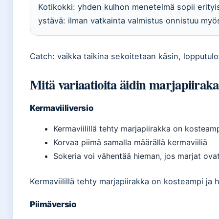
Kotikokki: yhden kulhon menetelmä sopii erityises
ystävä: ilman vatkainta valmistus onnistuu myös
Catch: vaikka taikina sekoitetaan käsin, lopputul
Mitä variaatioita äidin marjapiiraka
Kermaviiliversio
Kermaviilillä tehty marjapiirakka on kosteam
Korvaa piimä samalla määrällä kermaviiliä
Sokeria voi vähentää hieman, jos marjat ova
Kermaviilillä tehty marjapiirakka on kosteampi ja
Piimäversio