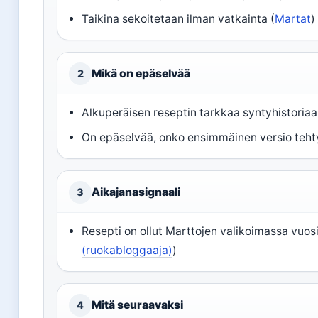
Taikina sekoitetaan ilman vatkainta (
Martat
)
Mikä on epäselvää
2
Alkuperäisen reseptin tarkkaa syntyhistoriaa
On epäselvää, onko ensimmäinen versio tehty 
Aikajanasignaali
3
Resepti on ollut Marttojen valikoimassa vuosia
(ruokabloggaaja)
)
Mitä seuraavaksi
4