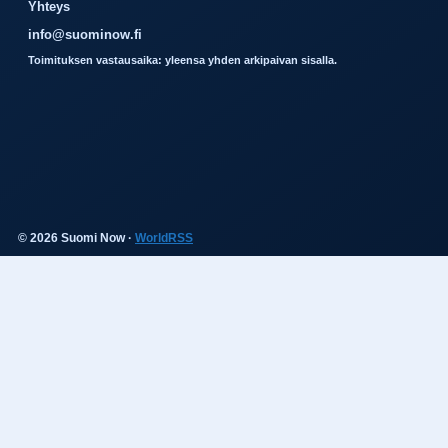
Yhteys
info@suominow.fi
Toimituksen vastausaika: yleensa yhden arkipaivan sisalla.
© 2026 Suomi Now ·
WorldRSS