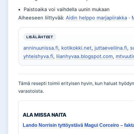
Paistoaika voi vaihdella uunin mukaan
Aiheeseen liittyvää:
Aidin helppo marjapiirakka
·
M
LISÄLÄHTEET
anninuunissa.fi
,
kotikokki.net
,
juttaeveliina.fi
,
s
yhteishyva.fi
,
liianhyvaa.blogspot.com
,
mtvuutis
Tämä resepti toimii erityisen hyvin, kun haluat hyödy
varastoista.
ALA MISSA NAITA
Lando Norrisin tyttöystävä Magui Corceiro – fakt