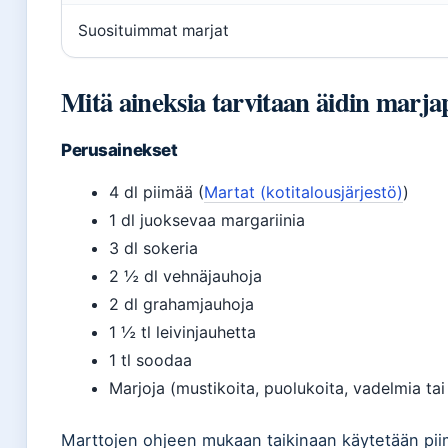
Suosituimmat marjat
Mitä aineksia tarvitaan äidin marj
Perusainekset
4 dl piimää (
Martat (kotitalousjärjestö)
)
1 dl juoksevaa margariinia
3 dl sokeria
2 ½ dl vehnäjauhoja
2 dl grahamjauhoja
1 ½ tl leivinjauhetta
1 tl soodaa
Marjoja (mustikoita, puolukoita, vadelmia ta
Marttojen ohjeen mukaan taikinaan käytetään piim