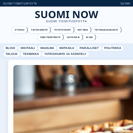
SUOMI TOIMITUSPOYTA
SUOMI
SUOMI NOW
SUOMI TOIMITUSPOYTA
ETUSIVU
TIETOA MEISTÄ
YHTEYSTIEDOT
HISTORIA
TIETOSUOJASELOSTE
EVÄSTEKÄYTÄNTÖ
UUTISKIRJE
BLOGI
BLOGI
DIGITAALI
MAAILMA
MATKAILU
PAIKALLISET
POLITIIKKA
TALOUS
TEKNIIKKA
YHTEISKUNTA JA SÄÄNTELY