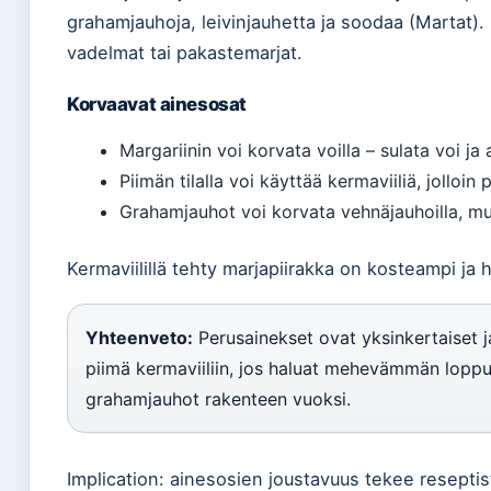
grahamjauhoja, leivinjauhetta ja soodaa (Martat). 
vadelmat tai pakastemarjat.
Korvaavat ainesosat
Margariinin voi korvata voilla – sulata voi j
Piimän tilalla voi käyttää kermaviiliä, jolloi
Grahamjauhot voi korvata vehnäjauhoilla, 
Kermaviilillä tehty marjapiirakka on kosteampi ja
Yhteenveto:
Perusainekset ovat yksinkertaiset ja
piimä kermaviiliin, jos haluat mehevämmän loppu
grahamjauhot rakenteen vuoksi.
Implication: ainesosien joustavuus tekee reseptis