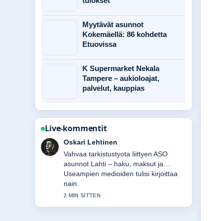
tulokset
Myytävät asunnot
Kokemäellä: 86 kohdetta
Etuovissa
K Supermarket Nekala
Tampere – aukioloajat,
palvelut, kauppias
Live-kommentit
Sanni Heikkinen
Hyva yhteenveto aiheesta ASO
asunnot Lahti – hinta, hakeminen ja....
Tama on tahan mennessa selkein
kooste tanaan.
4 MIN SITTEN