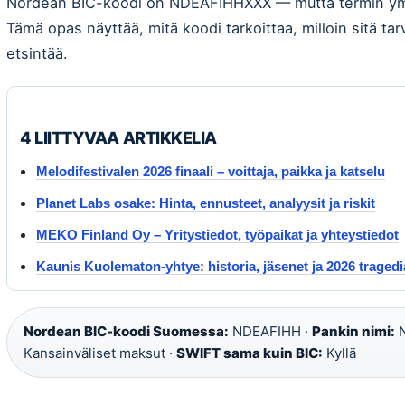
Nordean BIC-koodi on NDEAFIHHXXX — mutta termin ymm
Tämä opas näyttää, mitä koodi tarkoittaa, milloin sitä tar
etsintää.
4 LIITTYVAA ARTIKKELIA
Melodifestivalen 2026 finaali – voittaja, paikka ja katselu
Planet Labs osake: Hinta, ennusteet, analyysit ja riskit
MEKO Finland Oy – Yritystiedot, työpaikat ja yhteystiedot
Kaunis Kuolematon-yhtye: historia, jäsenet ja 2026 tragedi
Nordean BIC-koodi Suomessa:
NDEAFIHH ·
Pankin nimi:
N
Kansainväliset maksut ·
SWIFT sama kuin BIC:
Kyllä