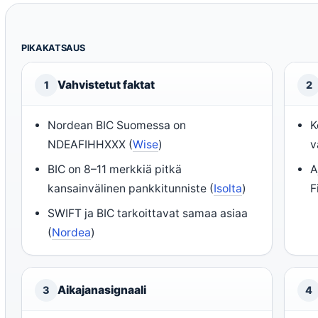
PIKAKATSAUS
Vahvistetut faktat
1
2
Nordean BIC Suomessa on
K
NDEAFIHHXXX (
Wise
)
v
BIC on 8–11 merkkiä pitkä
A
kansainvälinen pankkitunniste (
Isolta
)
F
SWIFT ja BIC tarkoittavat samaa asiaa
(
Nordea
)
Aikajanasignaali
3
4