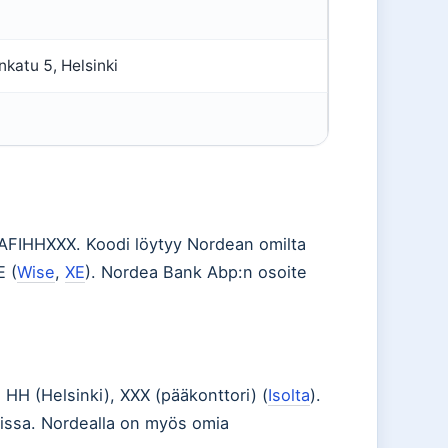
katu 5, Helsinki
FIHHXXX. Koodi löytyy Nordean omilta
E (
Wise
,
XE
). Nordea Bank Abp:n osoite
HH (Helsinki), XXX (pääkonttori) (
Isolta
).
issa. Nordealla on myös omia