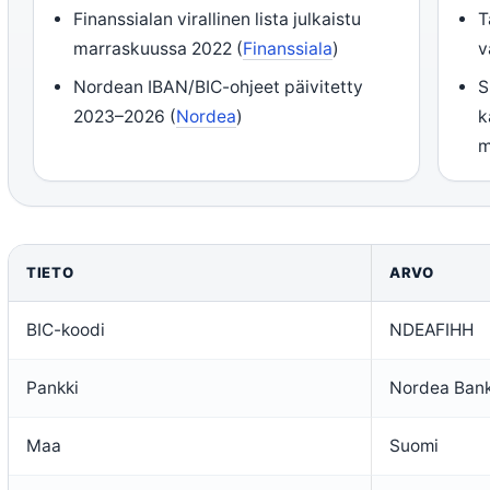
Finanssialan virallinen lista julkaistu
T
marraskuussa 2022 (
Finanssiala
)
v
Nordean IBAN/BIC-ohjeet päivitetty
S
2023–2026 (
Nordea
)
k
m
TIETO
ARVO
BIC-koodi
NDEAFIHH
Pankki
Nordea Ban
Maa
Suomi