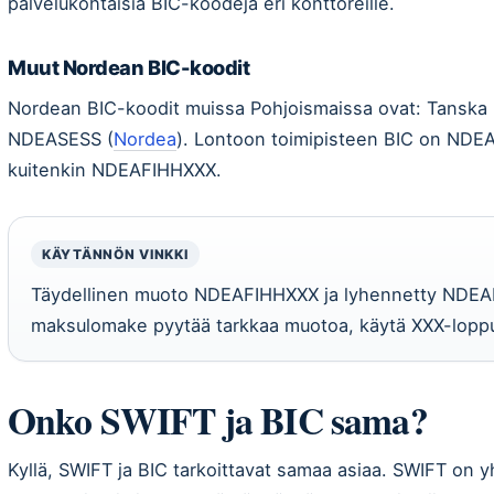
palvelukohtaisia BIC-koodeja eri konttoreille.
Muut Nordean BIC-koodit
Nordean BIC-koodit muissa Pohjoismaissa ovat: Tansk
NDEASESS (
Nordea
). Lontoon toimipisteen BIC on NDE
kuitenkin NDEAFIHHXXX.
KÄYTÄNNÖN VINKKI
Täydellinen muoto NDEAFIHHXXX ja lyhennetty NDEA
maksulomake pyytää tarkkaa muotoa, käytä XXX-loppu
Onko SWIFT ja BIC sama?
Kyllä, SWIFT ja BIC tarkoittavat samaa asiaa. SWIFT on y