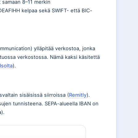
at samaan 8–11 merkin
DEAFIHH kelpaa sekä SWIFT- että BIC-
mmunication) ylläpitää verkostoa, jonka
n tuossa verkostossa. Nämä kaksi käsitettä
Isolta
).
ltain sisäisissä siirroissa (
Remitly
).
sujen tunnisteena. SEPA-alueella IBAN on
).