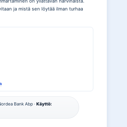
ärtäminen on yllättävän harvinaista.
vitaan ja mistä sen löytää ilman turhaa
a
ordea Bank Abp ·
Käyttö: