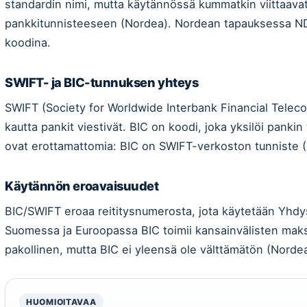
standardin nimi, mutta käytännössä kummatkin viittaav
pankkitunnisteeseen (Nordea). Nordean tapauksessa N
koodina.
SWIFT- ja BIC-tunnuksen yhteys
SWIFT (Society for Worldwide Interbank Financial Teleco
kautta pankit viestivät. BIC on koodi, joka yksilöi panki
ovat erottamattomia: BIC on SWIFT-verkoston tunniste (
Käytännön eroavaisuudet
BIC/SWIFT eroaa reititysnumerosta, jota käytetään Yhdysva
Suomessa ja Euroopassa BIC toimii kansainvälisten mak
pakollinen, mutta BIC ei yleensä ole välttämätön (Nordea
HUOMIOITAVAA