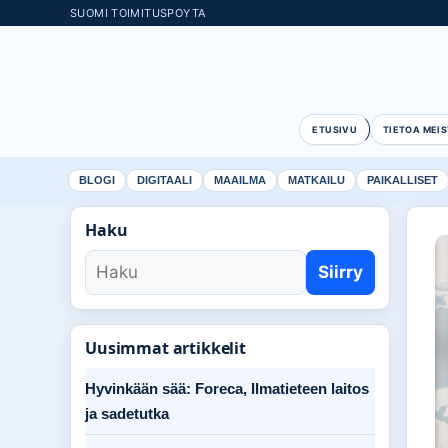
SUOMI TOIMITUSPOYTA
ETUSIVU
TIETOA MEIS
BLOGI
DIGITAALI
MAAILMA
MATKAILU
PAIKALLISET
Haku
Siirry
Uusimmat artikkelit
Hyvinkään sää: Foreca, Ilmatieteen laitos
ja sadetutka