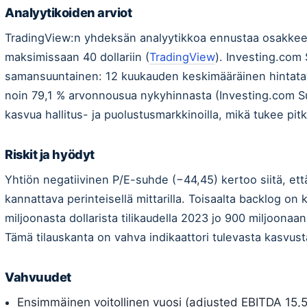
Analyytikoiden arviot
TradingView:n yhdeksän analyytikkoa ennustaa osakkeelle
maksimissaan 40 dollariin (
TradingView
). Investing.co
samansuuntainen: 12 kuukauden keskimääräinen hintatavo
noin 79,1 % arvonnousua nykyhinnasta (Investing.com Suo
kasvua hallitus- ja puolustusmarkkinoilla, mikä tukee pit
Riskit ja hyödyt
Yhtiön negatiivinen P/E-suhde (−44,45) kertoo siitä, että
kannattava perinteisellä mittarilla. Toisaalta backlog on
miljoonasta dollarista tilikaudella 2023 jo 900 miljoonaan
Tämä tilauskanta on vahva indikaattori tulevasta kasvust
Vahvuudet
Ensimmäinen voitollinen vuosi (adjusted EBITDA 15