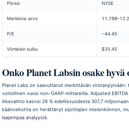
Pörssi
NYSE
Markkina-arvo
11.78B–12.
P/E
−44.45
Viimeisin sulku
$35.45
Onko Planet Labsin osake hyvä 
Planet Labs on saavuttanut merkittävän virstanpylvään: 
voitollinen vuosi non-GAAP-mittareilla. Adjusted EBITDA y
liikevaihto kasvoi 26 % edellisvuodesta 307,7 miljoonaan
käännekohta on herättänyt sijoittajien mielenkiinnon, m
laajempaa analyysiä.