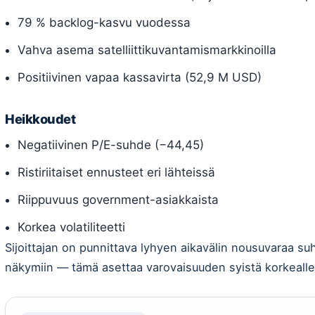
79 % backlog-kasvu vuodessa
Vahva asema satelliittikuvantamismarkkinoilla
Positiivinen vapaa kassavirta (52,9 M USD)
Heikkoudet
Negatiivinen P/E-suhde (−44,45)
Ristiriitaiset ennusteet eri lähteissä
Riippuvuus government-asiakkaista
Korkea volatiliteetti
Sijoittajan on punnittava lyhyen aikavälin nousuvaraa suht
näkymiin — tämä asettaa varovaisuuden syistä korkealle o