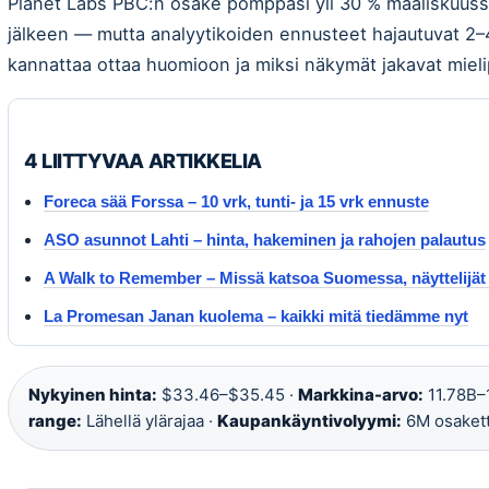
Planet Labs PBC:n osake pomppasi yli 30 % maaliskuuss
jälkeen — mutta analyytikoiden ennusteet hajautuvat 2–40 
kannattaa ottaa huomioon ja miksi näkymät jakavat mielip
4 LIITTYVAA ARTIKKELIA
Foreca sää Forssa – 10 vrk, tunti- ja 15 vrk ennuste
ASO asunnot Lahti – hinta, hakeminen ja rahojen palautus
A Walk to Remember – Missä katsoa Suomessa, näyttelijät 
La Promesan Janan kuolema – kaikki mitä tiedämme nyt
Nykyinen hinta:
$33.46–$35.45 ·
Markkina-arvo:
11.78B–
range:
Lähellä ylärajaa ·
Kaupankäyntivolyymi:
6M osaket