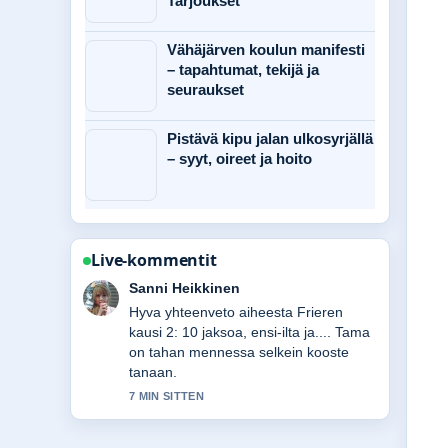
Tarjoukset
Vähäjärven koulun manifesti
– tapahtumat, tekijä ja
seuraukset
Pistävä kipu jalan ulkosyrjällä
– syyt, oireet ja hoito
Live-kommentit
Mikael Laine
Seuraan Hyvinkään sää: Foreca,
Ilmatieteen laitos ja sadetutka-
lahetysta tarkasti – arvostan
tasapainoista savyja.
9 MIN SITTEN