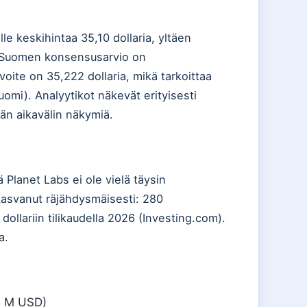
 keskihintaa 35,10 dollaria, yltäen
m Suomen konsensusarvio on
ite on 35,222 dollaria, mikä tarkoittaa
mi). Analyytikot näkevät erityisesti
kän aikavälin näkymiä.
 Planet Labs ei ole vielä täysin
 kasvanut räjähdysmäisesti: 280
 dollariin tilikaudella 2026 (Investing.com).
a.
,5 M USD)