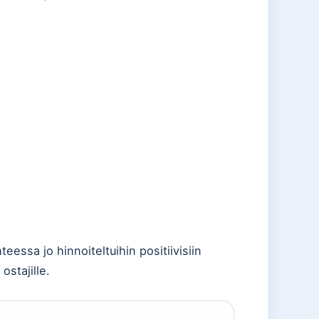
eessa jo hinnoiteltuihin positiivisiin
stajille.