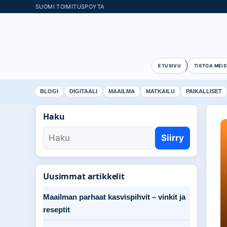
SUOMI TOIMITUSPOYTA
ETUSIVU
TIETOA MEIS
BLOGI
DIGITAALI
MAAILMA
MATKAILU
PAIKALLISET
Haku
Siirry
Uusimmat artikkelit
Maailman parhaat kasvispihvit – vinkit ja
reseptit