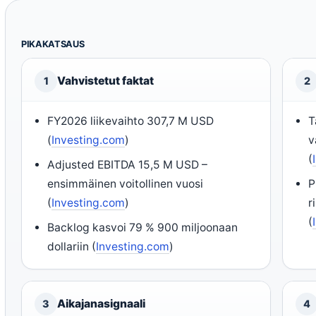
PIKAKATSAUS
Vahvistetut faktat
1
2
FY2026 liikevaihto 307,7 M USD
T
(
Investing.com
)
v
(
Adjusted EBITDA 15,5 M USD –
ensimmäinen voitollinen vuosi
P
(
Investing.com
)
r
(
Backlog kasvoi 79 % 900 miljoonaan
dollariin (
Investing.com
)
Aikajanasignaali
3
4