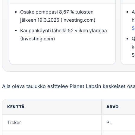
Osake pomppasi 8,67 % tulosten
A
jälkeen 19.3.2026 (Investing.com)
h
S
Kaupankäynti lähellä 52 viikon ylärajaa
(Investing.com)
Q
k
S
Alla oleva taulukko esittelee Planet Labsin keskeiset o
KENTTÄ
ARVO
Ticker
PL