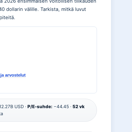
a 2026 ensimmäisen voitollisen tilikauden
dollarin välille. Tarkista, mitkä luvut
iteitä.
ja arvostelut
12.27B USD ·
P/E-suhde:
−44.45 ·
52 vk
ta