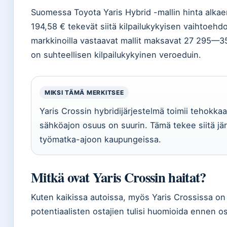
Suomessa Toyota Yaris Hybrid -mallin hinta alkae
194,58 € tekevät siitä kilpailukykyisen vaihtoehd
markkinoilla vastaavat mallit maksavat 27 295—35
on suhteellisen kilpailukykyinen veroeduin.
MIKSI TÄMÄ MERKITSEE
Yaris Crossin hybridijärjestelmä toimii tehokkaast
sähköajon osuus on suurin. Tämä tekee siitä jä
työmatka-ajoon kaupungeissa.
Mitkä ovat Yaris Crossin haitat?
Kuten kaikissa autoissa, myös Yaris Crossissa on 
potentiaalisten ostajien tulisi huomioida ennen o