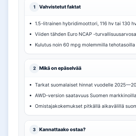
Vahvistetut faktat
1
1.5-litrainen hybridimoottori, 116 hv tai 130 hv
Viiden tähden Euro NCAP -turvallisuusarvos
Kulutus noin 60 mpg molemmilla tehotasoilla 
Mikä on epäselvää
2
Tarkat suomalaiset hinnat vuodelle 2025—2026
AWD-version saatavuus Suomen markkinoill
Omistajakokemukset pitkällä aikavälillä suom
Kannattaako ostaa?
3