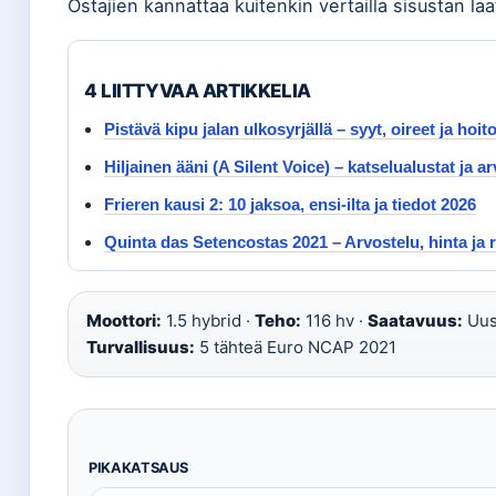
Ostajien kannattaa kuitenkin vertailla sisustan laa
4 LIITTYVAA ARTIKKELIA
Pistävä kipu jalan ulkosyrjällä – syyt, oireet ja hoit
Hiljainen ääni (A Silent Voice) – katselualustat ja a
Frieren kausi 2: 10 jaksoa, ensi-ilta ja tiedot 2026
Quinta das Setencostas 2021 – Arvostelu, hinta ja 
Moottori:
1.5 hybrid ·
Teho:
116 hv ·
Saatavuus:
Uusi
Turvallisuus:
5 tähteä Euro NCAP 2021
PIKAKATSAUS