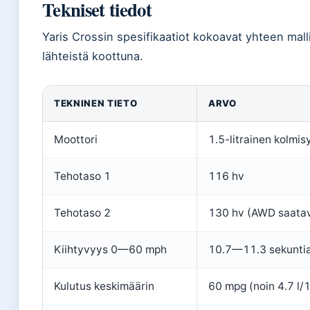
Tekniset tiedot
Yaris Crossin spesifikaatiot kokoavat yhteen mall
lähteistä koottuna.
TEKNINEN TIETO
ARVO
Moottori
1.5-litrainen kolmis
Tehotaso 1
116 hv
Tehotaso 2
130 hv (AWD saatav
Kiihtyvyys 0—60 mph
10.7—11.3 sekunti
Kulutus keskimäärin
60 mpg (noin 4.7 l