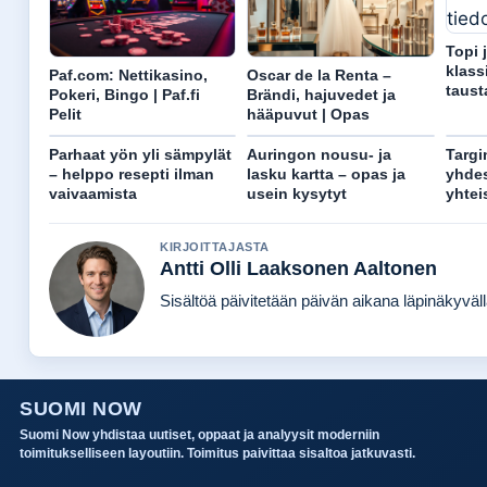
Topi 
klass
Paf.com: Nettikasino,
Oscar de la Renta –
taust
Pokeri, Bingo | Paf.fi
Brändi, hajuvedet ja
Pelit
hääpuvut | Opas
Parhaat yön yli sämpylät
Auringon nousu- ja
Targi
– helppo resepti ilman
lasku kartta – opas ja
yhdes
vaivaamista
usein kysytyt
yhtei
KIRJOITTAJASTA
Antti Olli Laaksonen Aaltonen
Sisältöä päivitetään päivän aikana läpinäkyvällä
SUOMI NOW
Suomi Now yhdistaa uutiset, oppaat ja analyysit moderniin
toimitukselliseen layoutiin. Toimitus paivittaa sisaltoa jatkuvasti.