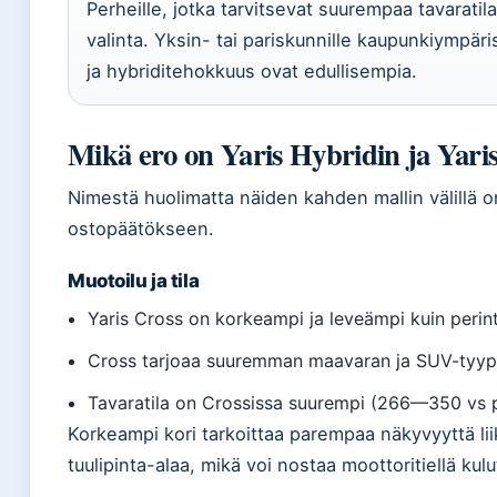
Perheille, jotka tarvitsevat suurempaa tavaratil
valinta. Yksin- tai pariskunnille kaupunkiympär
ja hybriditehokkuus ovat edullisempia.
Mikä ero on Yaris Hybridin ja Yaris 
Nimestä huolimatta näiden kahden mallin välillä on
ostopäätökseen.
Muotoilu ja tila
Yaris Cross on korkeampi ja leveämpi kuin perin
Cross tarjoaa suuremman maavaran ja SUV-tyyp
Tavaratila on Crossissa suurempi (266—350 vs 
Korkeampi kori tarkoittaa parempaa näkyvyyttä 
tuulipinta-alaa, mikä voi nostaa moottoritiellä kulu