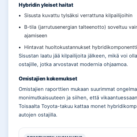
Hybridin yleiset haitat
Sisusta kuvattu tylsäksi verrattuna kilpailijoihin
B-tila (jarrutusenergian talteenotto) soveltuu vain
ajamiseen
Hintavat huoltokustannukset hybridikomponentti
Sisustan laatu jää kilpailijoita jälkeen, mikä voi ol
ostajille, jotka arvostavat modernia ohjaamoa.
Omistajien kokemukset
Omistajien raporttien mukaan suurimmat ongelmat l
monimutkaisuuteen ja siihen, että vikaantuessaan
Toisaalta Toyota-takuu kattaa monet hybridikompo
autojen ostajilla.