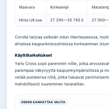
Maavara
Korkeampi
Matalamp
Hinta UK:ssa
27 295—35 795 £
27 000—
Corolla tarjoaa selkeän edun tilantarpeessa, mutt
ahtaissa kaupunkiolosuhteissa korkeamman istu
Käyttötarkoitukset
Yaris Cross sopii paremmin niille, jotka arvosta
parempaa näkyvyyttä kaupunkiympäristössä ja maa
vetää puoleensa niitä, jotka haluavat perinteisem
mahdollisesti suuremman tavaratilan.
KENEN KANNATTAA VALITA