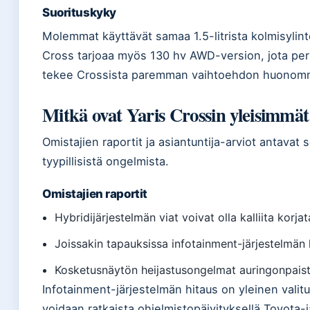
Suorituskyky
Molemmat käyttävät samaa 1.5-litrista kolmisylint
Cross tarjoaa myös 130 hv AWD-version, jota peru
tekee Crossista paremman vaihtoehdon huonommis
Mitkä ovat Yaris Crossin yleisimmä
Omistajien raportit ja asiantuntija-arviot antavat
tyypillisistä ongelmista.
Omistajien raportit
Hybridijärjestelmän viat voivat olla kalliita korja
Joissakin tapauksissa infotainment-järjestelmän 
Kosketusnäytön heijastusongelmat auringonpais
Infotainment-järjestelmän hitaus on yleinen vali
voidaan ratkaista ohjelmistopäivityksellä Toyota-j