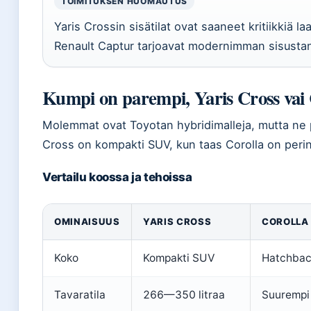
TOIMITUKSEN HUOMAUTUS
Yaris Crossin sisätilat ovat saaneet kritiikkiä la
Renault Captur tarjoavat modernimman sisusta
Kumpi on parempi, Yaris Cross vai 
Molemmat ovat Toyotan hybridimalleja, mutta ne pal
Cross on kompakti SUV, kun taas Corolla on perin
Vertailu koossa ja tehoissa
OMINAISUUS
YARIS CROSS
COROLLA
Koko
Kompakti SUV
Hatchbac
Tavaratila
266—350 litraa
Suurempi