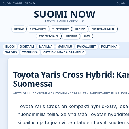
SUOMI TOIMITUSPOYTA
SUOMI
SUOMI NOW
SUOMI TOIMITUSPOYTA
ETUSIVU
TIETOA MEISTÄ
YHTEYSTIEDOT
HISTORIA
TIETOSUOJASELOSTE
EVÄSTEKÄYTÄNTÖ
UUTISKIRJE
BLOGI
BLOGI
DIGITAALI
MAAILMA
MATKAILU
PAIKALLISET
POLITIIKKA
TALOUS
TEKNIIKKA
YHTEISKUNTA JA SÄÄNTELY
Toyota Yaris Cross Hybrid: K
Suomessa
ANTTI OLLI LAAKSONEN AALTONEN • 2026-04-27 • TARKISTANUT ELIAS KO
Toyota Yaris Cross on kompakti hybrid-SUV, joka
huonommilla teillä. Se yhdistää Toyotan hybridit
kilpailuun ja tarjoaa viiden tähden turvallisuuden