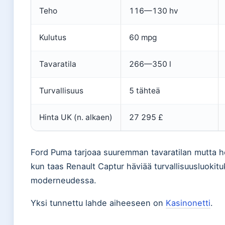
Teho
116—130 hv
Kulutus
60 mpg
Tavaratila
266—350 l
Turvallisuus
5 tähteä
Hinta UK (n. alkaen)
27 295 £
Ford Puma tarjoaa suuremman tavaratilan mutta 
kun taas Renault Captur häviää turvallisuusluokit
moderneudessa.
Yksi tunnettu lahde aiheeseen on
Kasinonetti
.