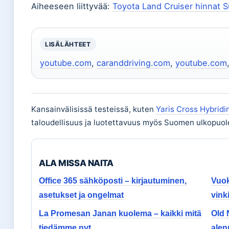
Aiheeseen liittyvää:
Toyota Land Cruiser hinnat
LISÄLÄHTEET
youtube.com
,
caranddriving.com
,
youtube.com
Kansainvälisissä testeissä, kuten
Yaris Cross Hybridin
taloudellisuus ja luotettavuus myös Suomen ulkopuole
ALA MISSA NAITA
Office 365 sähköposti – kirjautuminen,
Vuok
asetukset ja ongelmat
vink
La Promesan Janan kuolema – kaikki mitä
Old 
tiedämme nyt
alen