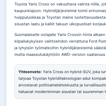
Toyota Yaris Cross on vakuuttava valinta niille, j
kaupunkiajoon. Hybridijärjestelmä toimii erinomaise
huippuluokkaa ja Toyotan maine luotettavuudesta
sisustan laatu ja kalliit takuun ulkopuoliset korjauk
Suomalaiselle ostajalle Yaris Crossin hinta alkaen
kilpailukykyisen vaihtoehdon verrattuna Ford Pum
ja lyhyisiin työmatkoihin hybridijärjestelmä säästää
mutta maaseutukäyttöön AWD-version saatavuus k
Yhteenveto:
Yaris Cross on hybrid-SUV, joka lu
tarjoaa Toyotan hybriditeknologian edut kompaktis
arvostavat polttoainetehokkuutta ja turvallisuutta:
haluavat modernimman sisustan tai suuremman tavar