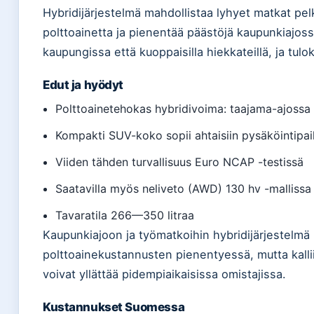
Hybridijärjestelmä mahdollistaa lyhyet matkat pel
polttoainetta ja pienentää päästöjä kaupunkiajos
kaupungissa että kuoppaisilla hiekkateillä, ja tulo
Edut ja hyödyt
Polttoainetehokas hybridivoima: taajama-ajoss
Kompakti SUV-koko sopii ahtaisiin pysäköintipai
Viiden tähden turvallisuus Euro NCAP -testissä
Saatavilla myös neliveto (AWD) 130 hv -mallissa
Tavaratila 266—350 litraa
Kaupunkiajoon ja työmatkoihin hybridijärjestelmä
polttoainekustannusten pienentyessä, mutta kallii
voivat yllättää pidempiaikaisissa omistajissa.
Kustannukset Suomessa