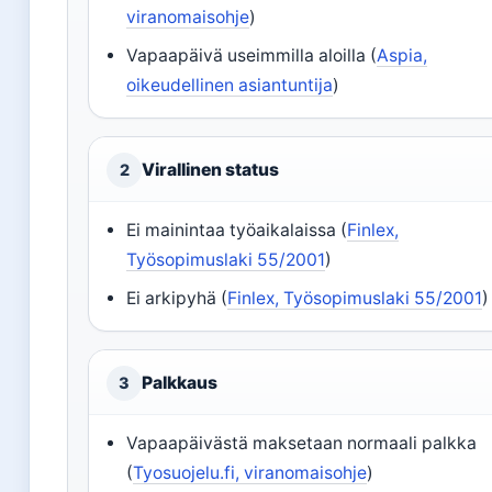
viranomaisohje
)
Vapaapäivä useimmilla aloilla (
Aspia,
oikeudellinen asiantuntija
)
Virallinen status
2
Ei mainintaa työaikalaissa (
Finlex,
Työsopimuslaki 55/2001
)
Ei arkipyhä (
Finlex, Työsopimuslaki 55/2001
)
Palkkaus
3
Vapaapäivästä maksetaan normaali palkka
(
Tyosuojelu.fi, viranomaisohje
)