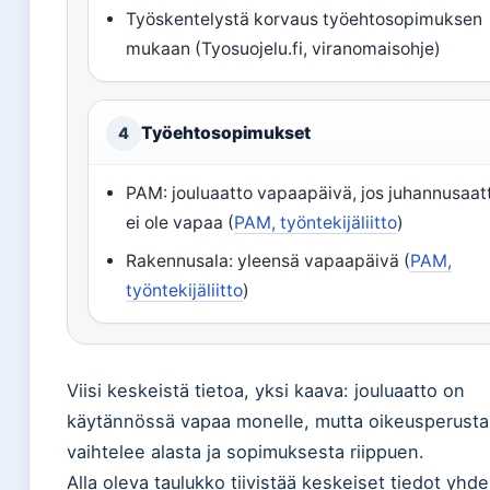
Työskentelystä korvaus työehtosopimuksen
mukaan (Tyosuojelu.fi, viranomaisohje)
Työehtosopimukset
4
PAM: jouluaatto vapaapäivä, jos juhannusaat
ei ole vapaa (
PAM, työntekijäliitto
)
Rakennusala: yleensä vapaapäivä (
PAM,
työntekijäliitto
)
Viisi keskeistä tietoa, yksi kaava: jouluaatto on
käytännössä vapaa monelle, mutta oikeusperusta
vaihtelee alasta ja sopimuksesta riippuen.
Alla oleva taulukko tiivistää keskeiset tiedot yhde