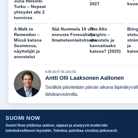
Juna Helsinki
2027
kuva
Turku – Nopeat
yhteydet alle 2
tunnissa
A Walk to
Sää Nummela 10 vrk:
The Alto
Bring
Remember –
ennuste Forecalta ja
Knights –
elok
Missä katsoa
Ilmatieteenlaitokselta
arvostelu ja
strii
Suomessa,
kannattaako
ja
näyttelijät ja
katsoa? (2025)
katse
arvostelut
KIRJOITTAJASTA
Antti Olli Laaksonen Aaltonen
Sisältöä päivitetään päivän aikana läpinäkyväl
lähdearvioinnilla.
SUOMI NOW
Suomi Now yhdistaa uutiset, oppaat ja analyysit moderniin
toimitukselliseen layoutiin. Toimitus paivittaa sisaltoa jatkuvasti.