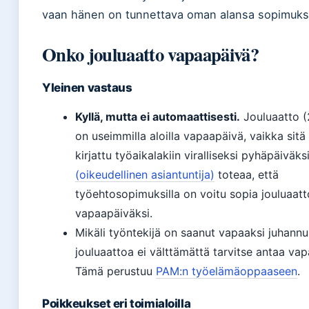
vaan hänen on tunnettava oman alansa sopimuks
Onko jouluaatto vapaapäivä?
Yleinen vastaus
Kyllä, mutta ei automaattisesti.
Jouluaatto (2
on useimmilla aloilla vapaapäivä, vaikka sitä 
kirjattu työaikalakiin viralliseksi pyhäpäiväks
(oikeudellinen asiantuntija)
toteaa, että
työehtosopimuksilla on voitu sopia jouluaatt
vapaapäiväksi.
Mikäli työntekijä on saanut vapaaksi juhann
jouluaattoa ei välttämättä tarvitse antaa va
Tämä perustuu
PAM:n työelämäoppaaseen
.
Poikkeukset eri toimialoilla