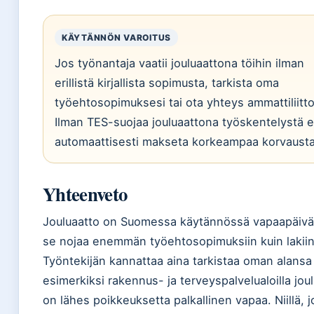
KÄYTÄNNÖN VAROITUS
Jos työnantaja vaatii jouluaattona töihin ilman
erillistä kirjallista sopimusta, tarkista oma
työehtosopimuksesi tai ota yhteys ammattiliitt
Ilman TES-suojaa jouluaattona työskentelystä e
automaattisesti makseta korkeampaa korvausta
Yhteenveto
Jouluaatto on Suomessa käytännössä vapaapäivä
se nojaa enemmän työehtosopimuksiin kuin lakiin
Työntekijän kannattaa aina tarkistaa oman alansa
esimerkiksi rakennus- ja terveyspalvelualoilla jou
on lähes poikkeuksetta palkallinen vapaa. Niillä, j