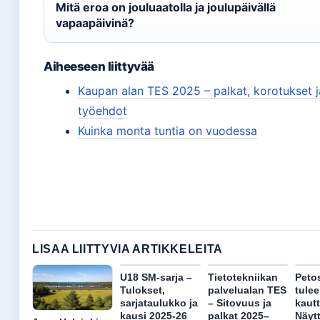
Mitä eroa on jouluaatolla ja joulupäivällä
vapaapäivinä?
Aiheeseen liittyvää
Kaupan alan TES 2025 – palkat, korotukset j
työehdot
Kuinka monta tuntia on vuodessa
LISAA LIITTYVIA ARTIKKELEITA
U18 SM-sarja –
Tietotekniikan
Petos
Tulokset,
palvelualan TES
tulee
sarjataulukko ja
– Sitovuus ja
kaut
kausi 2025-26
palkat 2025–
Näytt