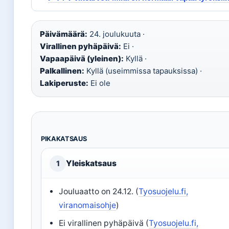
Päivämäärä:
24. joulukuuta ·
Virallinen pyhäpäivä:
Ei ·
Vapaapäivä (yleinen):
Kyllä ·
Palkallinen:
Kyllä (useimmissa tapauksissa) ·
Lakiperuste:
Ei ole
PIKAKATSAUS
Yleiskatsaus
1
Jouluaatto on 24.12. (
Tyosuojelu.fi,
viranomaisohje
)
Ei virallinen pyhäpäivä (
Tyosuojelu.fi,