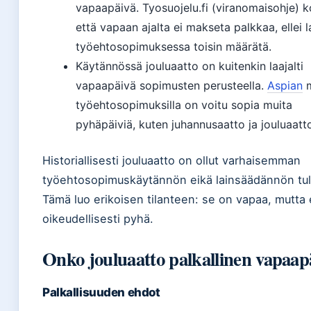
vapaapäivä. Tyosuojelu.fi (viranomaisohje) k
että vapaan ajalta ei makseta palkkaa, ellei l
työehtosopimuksessa toisin määrätä.
Käytännössä jouluaatto on kuitenkin laajalti
vapaapäivä sopimusten perusteella.
Aspian
m
työehtosopimuksilla on voitu sopia muita
pyhäpäiviä, kuten juhannusaatto ja jouluaatt
Historiallisesti jouluaatto on ollut varhaisemman
työehtosopimuskäytännön eikä lainsäädännön tul
Tämä luo erikoisen tilanteen: se on vapaa, mutta 
oikeudellisesti pyhä.
Onko jouluaatto palkallinen vapaap
Palkallisuuden ehdot