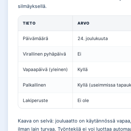
silmäyksellä.
TIETO
ARVO
Päivämäärä
24. joulukuuta
Virallinen pyhäpäivä
Ei
Vapaapäivä (yleinen)
Kyllä
Palkallinen
Kyllä (useimmissa tapauk
Lakiperuste
Ei ole
Kaava on selvä: jouluaatto on käytännössä vapaa
ilman lain turvaa. Työntekijä ei voi luottaa automa