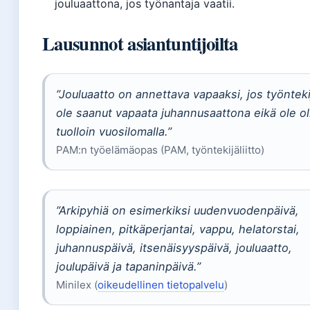
jouluaattona, jos työnantaja vaatii.
Lausunnot asiantuntijoilta
”Jouluaatto on annettava vapaaksi, jos työnteki
ole saanut vapaata juhannusaattona eikä ole ol
tuolloin vuosilomalla.”
PAM:n työelämäopas (PAM, työntekijäliitto)
”Arkipyhiä on esimerkiksi uudenvuodenpäivä,
loppiainen, pitkäperjantai, vappu, helatorstai,
juhannuspäivä, itsenäisyyspäivä, jouluaatto,
joulupäivä ja tapaninpäivä.”
Minilex (
oikeudellinen tietopalvelu
)