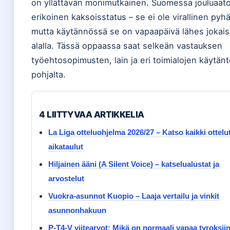
on yllättävän monimutkainen. Suomessa jouluaato
erikoinen kaksoisstatus – se ei ole virallinen pyh
mutta käytännössä se on vapaapäivä lähes jokais
alalla. Tässä oppaassa saat selkeän vastauksen
työehtosopimusten, lain ja eri toimialojen käytän
pohjalta.
4 LIITTYVAA ARTIKKELIA
La Liga otteluohjelma 2026/27 – Katso kaikki ottelut
aikataulut
Hiljainen ääni (A Silent Voice) – katselualustat ja
arvostelut
Vuokra-asunnot Kuopio – Laaja vertailu ja vinkit
asunnonhakuun
P-T4-V viitearvot: Mikä on normaali vapaa tyroksiin