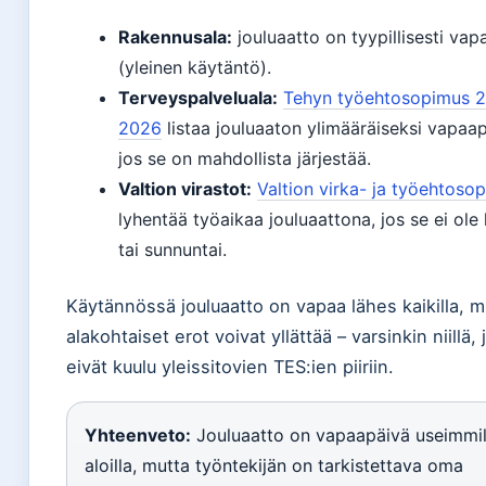
Rakennusala:
jouluaatto on tyypillisesti va
(yleinen käytäntö).
Terveyspalveluala:
Tehyn työehtosopimus 
2026
listaa jouluaaton ylimääräiseksi vapaap
jos se on mahdollista järjestää.
Valtion virastot:
Valtion virka- ja työehtoso
lyhentää työaikaa jouluaattona, jos se ei ole 
tai sunnuntai.
Käytännössä jouluaatto on vapaa lähes kaikilla, m
alakohtaiset erot voivat yllättää – varsinkin niillä, 
eivät kuulu yleissitovien TES:ien piiriin.
Yhteenveto:
Jouluaatto on vapaapäivä useimmil
aloilla, mutta työntekijän on tarkistettava oma