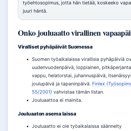
työehtosopimus, jotta hän tietää, koskeeko vap
juuri häntä.
Onko jouluaatto virallinen vapaapä
Viralliset pyhäpäivät Suomessa
Suomen työaikalaissa virallisia pyhäpäiviä 
uudenvuodenpäivä, loppiainen, pitkäperjanta
vappu, helatorstai, juhannuspäivä, itsenäisyy
joulupäivä ja tapaninpäivä.
Finlex (Työsopimu
55/2001)
vahvistaa tämän listan.
Jouluaattoa ei mainita.
Jouluaaton asema laissa
Jouluaatto ei ole työaikalaissa säännelty