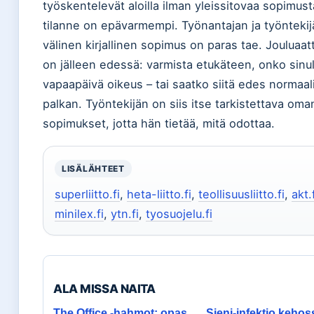
työskentelevät aloilla ilman yleissitovaa sopimust
tilanne on epävarmempi. Työnantajan ja työntekij
välinen kirjallinen sopimus on paras tae. Jouluaa
on jälleen edessä: varmista etukäteen, onko sinul
vapaapäivä oikeus – tai saatko siitä edes normaal
palkan. Työntekijän on siis itse tarkistettava oma
sopimukset, jotta hän tietää, mitä odottaa.
LISÄLÄHTEET
superliitto.fi
,
heta-liitto.fi
,
teollisuusliitto.fi
,
akt.
minilex.fi
,
ytn.fi
,
tyosuojelu.fi
ALA MISSA NAITA
The Office -hahmot: opas
Sieni-infektio kehos