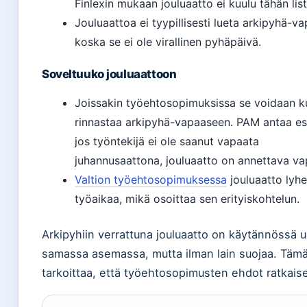
Finlexin mukaan jouluaatto ei kuulu tähän lis
Jouluaattoa ei tyypillisesti lueta arkipyhä-va
koska se ei ole virallinen pyhäpäivä.
Soveltuuko jouluaattoon
Joissakin työehtosopimuksissa se voidaan k
rinnastaa arkipyhä-vapaaseen. PAM antaa es
jos työntekijä ei ole saanut vapaata
juhannusaattona, jouluaatto on annettava va
Valtion työehtosopimuksessa
jouluaatto lyh
työaikaa, mikä osoittaa sen erityiskohtelun.
Arkipyhiin verrattuna jouluaatto on käytännössä 
samassa asemassa, mutta ilman lain suojaa. Täm
tarkoittaa, että työehtosopimusten ehdot ratkais