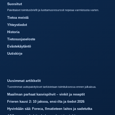
Suositut
Paivittaiset toimitusbriefit ja luottamusresurssit nopeaa varmistusta varten.
Tietoa meistä
Yhteystiedot
Historia
Tietosuojaseloste
Evästekäytäntö
Uutiskirje
Uusimmat artikkelit
Tuoreimmat uutispaivitykset tarkistetaan toimituksessa ennen julkaisua.
Maailman parhaat kasvispihvit – vinkit ja reseptit
Frieren kausi 2: 10 jaksoa, ensi-ilta ja tiedot 2026
Hyvinkään sää: Foreca, Ilmatieteen laitos ja sadetutka