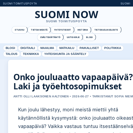
SUOMI TOIMITUSPOYTA
SUOMI
SUOMI NOW
SUOMI TOIMITUSPOYTA
ETUSIVU
TIETOA MEISTÄ
YHTEYSTIEDOT
HISTORIA
TIETOSUOJASELOSTE
EVÄSTEKÄYTÄNTÖ
UUTISKIRJE
BLOGI
BLOGI
DIGITAALI
MAAILMA
MATKAILU
PAIKALLISET
POLITIIKKA
TALOUS
TEKNIIKKA
YHTEISKUNTA JA SÄÄNTELY
Onko jouluaatto vapaapäivä?
Laki ja työehtosopimukset
ANTTI OLLI LAAKSONEN AALTONEN • 2026-06-27 • TARKISTANUT SOFIA NIEM
Kun joulu lähestyy, moni meistä miettii yhtä
käytännöllistä kysymystä: onko jouluaatto oikeast
vapaapäivä? Vaikka vastaus tuntuu itsestäänselvä