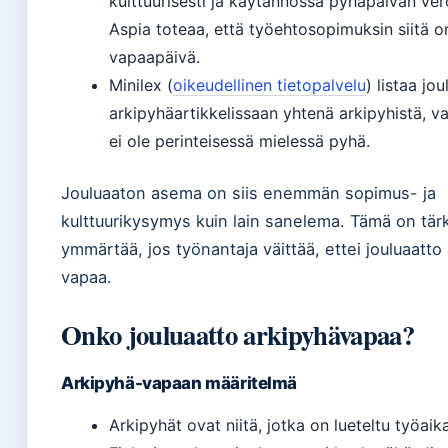
kulttuurisesti ja käytännössä pyhäpäivän ver
Aspia toteaa, että työehtosopimuksin siitä o
vapaapäivä.
Minilex (
oikeudellinen tietopalvelu
) listaa jo
arkipyhäartikkelissaan yhtenä arkipyhistä, v
ei ole perinteisessä mielessä pyhä.
Jouluaaton asema on siis enemmän sopimus- ja
kulttuurikysymys kuin lain sanelema. Tämä on tär
ymmärtää, jos työnantaja väittää, ettei jouluaatto
vapaa.
Onko jouluaatto arkipyhävapaa?
Arkipyhä-vapaan määritelmä
Arkipyhät ovat niitä, jotka on lueteltu työaika