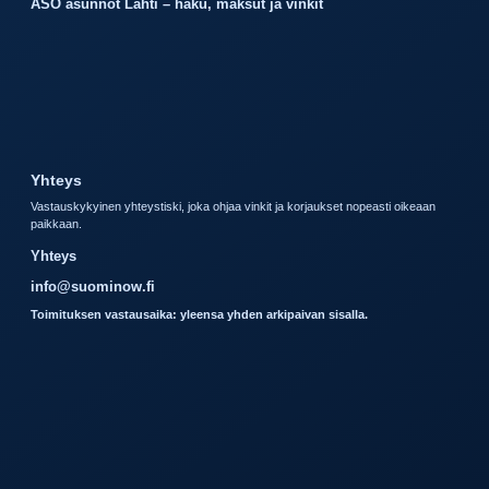
ASO asunnot Lahti – haku, maksut ja vinkit
Yhteys
Vastauskykyinen yhteystiski, joka ohjaa vinkit ja korjaukset nopeasti oikeaan
paikkaan.
Yhteys
info@suominow.fi
Toimituksen vastausaika: yleensa yhden arkipaivan sisalla.