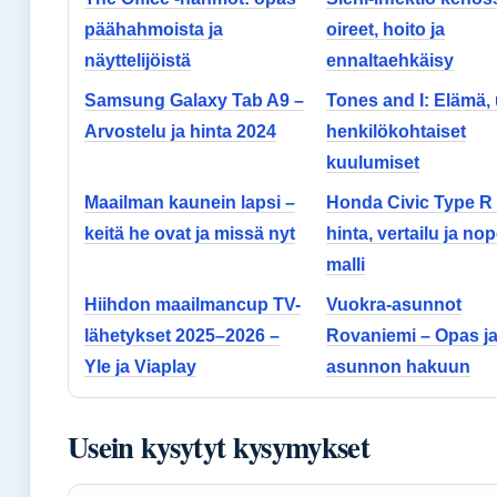
päähahmoista ja
oireet, hoito ja
näyttelijöistä
ennaltaehkäisy
Samsung Galaxy Tab A9 –
Tones and I: Elämä, 
Arvostelu ja hinta 2024
henkilökohtaiset
kuulumiset
Maailman kaunein lapsi –
Honda Civic Type R
keitä he ovat ja missä nyt
hinta, vertailu ja no
malli
Hiihdon maailmancup TV-
Vuokra-asunnot
lähetykset 2025–2026 –
Rovaniemi – Opas ja 
Yle ja Viaplay
asunnon hakuun
Usein kysytyt kysymykset