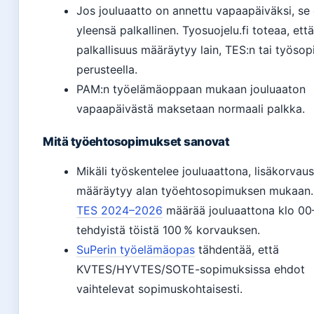
Jos jouluaatto on annettu vapaapäiväksi, se
yleensä palkallinen. Tyosuojelu.fi toteaa, että
palkallisuus määräytyy lain, TES:n tai työso
perusteella.
PAM:n työelämäoppaan mukaan jouluaaton
vapaapäivästä maksetaan normaali palkka.
Mitä työehtosopimukset sanovat
Mikäli työskentelee jouluaattona, lisäkorvaus
määräytyy alan työehtosopimuksen mukaan
TES 2024–2026
määrää jouluaattona klo 00
tehdyistä töistä 100 % korvauksen.
SuPerin työelämäopas
tähdentää, että
KVTES/HYVTES/SOTE-sopimuksissa ehdot
vaihtelevat sopimuskohtaisesti.