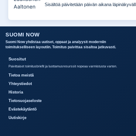
Sisältöä päivitetään päivän aikana läpinäkyvällä
SUOMI NOW
Suomi Now yhdistaa uutiset, oppaat ja analyysit moderniin
toimitukselliseen layoutiin. Toimitus paivittaa sisaltoa jatkuvasti.
Suositut
Paivittaiset toimitusbriefit ja luottamusresurssit nopeaa varmistusta varten.
Tietoa meistä
Yhteystiedot
Historia
Tietosuojaseloste
Evästekäytäntö
Uutiskirje