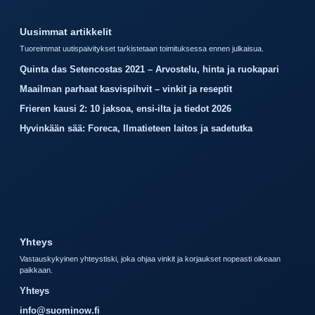
Uusimmat artikkelit
Tuoreimmat uutispaivitykset tarkistetaan toimituksessa ennen julkaisua.
Quinta das Setencostas 2021 – Arvostelu, hinta ja ruokapari
Maailman parhaat kasvispihvit – vinkit ja reseptit
Frieren kausi 2: 10 jaksoa, ensi-ilta ja tiedot 2026
Hyvinkään sää: Foreca, Ilmatieteen laitos ja sadetutka
Yhteys
Vastauskykyinen yhteystiski, joka ohjaa vinkit ja korjaukset nopeasti oikeaan
paikkaan.
Yhteys
info@suominow.fi