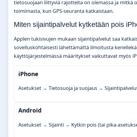
tietosuojaan liittyviä rajotteita on olemassa ja mitk
toimimasta, kun GPS-seuranta katkaistaan.
Miten sijaintipalvelut kytketään pois iP
Applen tukisivujen mukaan sijaintipalvelut saa katkai
sovelluskohtaisesti lähettämättä ilmoitusta kenellekä
käyttöjärjestelmässä määritykset vaikuttavat myös iPa
iPhone
Asetukset → Tietosuoja ja suojaus → Sijaintipalvelu
Android
Asetukset → Sijainti → Kytkin pois (tai pika-asetukse