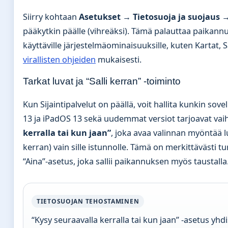
Siirry kohtaan
Asetukset → Tietosuoja ja suojaus →
pääkytkin päälle (vihreäksi). Tämä palauttaa paikannus
käyttäville järjestelmäominaisuuksille, kuten Kartat, Sä
virallisten ohjeiden
mukaisesti.
Tarkat luvat ja “Salli kerran” -toiminto
Kun Sijaintipalvelut on päällä, voit hallita kunkin sov
13 ja iPadOS 13 sekä uudemmat versiot tarjoavat va
kerralla tai kun jaan”
, joka avaa valinnan myöntää lu
kerran) vain sille istunnolle. Tämä on merkittävästi t
“Aina”-asetus, joka sallii paikannuksen myös taustalla
TIETOSUOJAN TEHOSTAMINEN
“Kysy seuraavalla kerralla tai kun jaan” -asetus yhdi