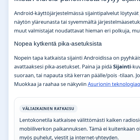
Android-käyttöjärjestelmässä sijaintipalvelut löytyvä
näytön yläreunasta tai syvemmältä järjestelmäasetuk
muut valmistajat noudattavat hieman eri polkuja, mu
Nopea kytkentä pika-asetuksista
Nopein tapa katkaista sijainti Androidissa on pyyhkäi
avattaaksesi pika-asetukset. Paina ja pidä
Sijainti
-ku
suoraan, tai napauta sitä kerran päälle/pois -tilaan. Jo
Muokkaa ja raahaa se näkyviin
Asurionin teknologia
VÄLIAIKAINEN RATKAISU
Lentokonetila katkaisee välittömästi kaiken radios
mobiiliverkon paikannuksen. Tämä ei kuitenkaan ole
myös puhelut, viestit ja internet-yhteyden.