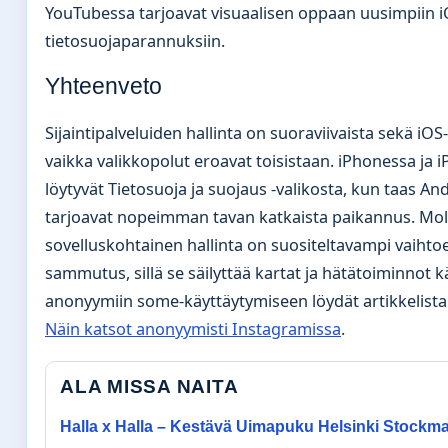
YouTubessa tarjoavat visuaalisen oppaan uusimpiin iO
tietosuojaparannuksiin.
Yhteenveto
Sijaintipalveluiden hallinta on suoraviivaista sekä iO
vaikka valikkopolut eroavat toisistaan. iPhonessa ja 
löytyvät Tietosuoja ja suojaus -valikosta, kun taas An
tarjoavat nopeimman tavan katkaista paikannus. Mol
sovelluskohtainen hallinta on suositeltavampi vaihto
sammutus, sillä se säilyttää kartat ja hätätoiminnot k
anonyymiin some-käyttäytymiseen löydät artikkelist
Näin katsot anonyymisti Instagramissa
.
ALA MISSA NAITA
Halla x Halla – Kestävä Uimapuku Helsinki Stockm