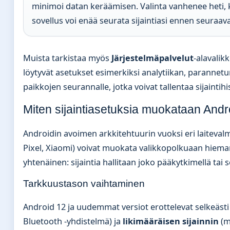
minimoi datan keräämisen. Valinta vanhenee heti, k
sovellus voi enää seurata sijaintiasi ennen seuraa
Muista tarkistaa myös
Järjestelmäpalvelut
-alavalik
löytyvät asetukset esimerkiksi analytiikan, parannet
paikkojen seurannalle, jotka voivat tallentaa sijaintihist
Miten sijaintiasetuksia muokataan And
Androidin avoimen arkkitehtuurin vuoksi eri laiteva
Pixel, Xiaomi) voivat muokata valikkopolkuaan hieman
yhtenäinen: sijaintia hallitaan joko pääkytkimellä tai s
Tarkkuustason vaihtaminen
Android 12 ja uudemmat versiot erottelevat selkeäst
Bluetooth -yhdistelmä) ja
likimääräisen sijainnin
(m