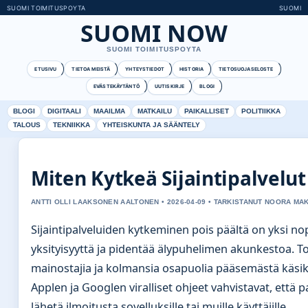
SUOMI TOIMITUSPOYTA
SUOMI
SUOMI NOW
SUOMI TOIMITUSPOYTA
ETUSIVU
TIETOA MEISTÄ
YHTEYSTIEDOT
HISTORIA
TIETOSUOJASELOSTE
EVÄSTEKÄYTÄNTÖ
UUTISKIRJE
BLOGI
BLOGI
DIGITAALI
MAAILMA
MATKAILU
PAIKALLISET
POLITIIKKA
TALOUS
TEKNIIKKA
YHTEISKUNTA JA SÄÄNTELY
Miten Kytkeä Sijaintipalvelut
ANTTI OLLI LAAKSONEN AALTONEN • 2026-04-09 • TARKISTANUT NOORA MAK
Sijaintipalveluiden kytkeminen pois päältä on yksi n
yksityisyyttä ja pidentää älypuhelimen akunkestoa. T
mainostajia ja kolmansia osapuolia pääsemästä käsiks
Applen ja Googlen viralliset ohjeet vahvistavat, että
lähetä ilmoitusta sovelluksille tai muille käyttäjille.