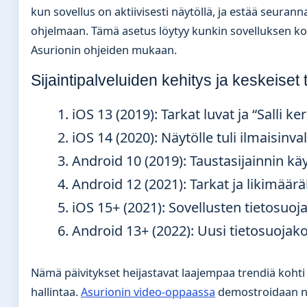
kun sovellus on aktiivisesti näytöllä, ja estää seuran
ohjelmaan. Tämä asetus löytyy kunkin sovelluksen ko
Asurionin ohjeiden mukaan.
Sijaintipalveluiden kehitys ja keskeiset 
iOS 13 (2019)
: Tarkat luvat ja “Salli 
iOS 14 (2020)
: Näytölle tuli ilmaisinva
Android 10 (2019)
: Taustasijainnin kä
Android 12 (2021)
: Tarkat ja likimäärä
iOS 15+ (2021)
: Sovellusten tietosuoj
Android 13+ (2022)
: Uusi tietosuojak
Nämä päivitykset heijastavat laajempaa trendiä koht
hallintaa.
Asurionin video-oppaassa
demostroidaan n