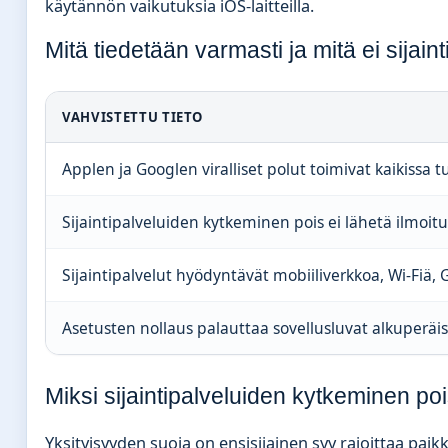
käytännön vaikutuksia iOS-laitteilla.
Mitä tiedetään varmasti ja mitä ei sijai
VAHVISTETTU TIETO
Applen ja Googlen viralliset polut toimivat kaikissa t
Sijaintipalveluiden kytkeminen pois ei lähetä ilmoitusta
Sijaintipalvelut hyödyntävät mobiiliverkkoa, Wi-Fiä, 
Asetusten nollaus palauttaa sovellusluvat alkuperäise
Miksi sijaintipalveluiden kytkeminen po
Yksityisyyden suoja on ensisijainen syy rajoittaa pai