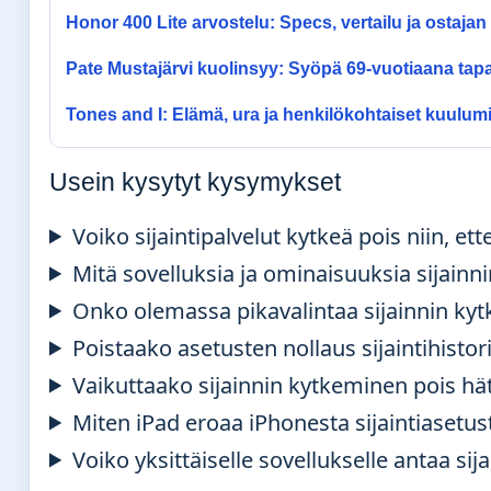
Honor 400 Lite arvostelu: Specs, vertailu ja ostaja
Pate Mustajärvi kuolinsyy: Syöpä 69-vuotiaana tap
Tones and I: Elämä, ura ja henkilökohtaiset kuulum
Usein kysytyt kysymykset
Voiko sijaintipalvelut kytkeä pois niin, ett
Mitä sovelluksia ja ominaisuuksia sijainn
Onko olemassa pikavalintaa sijainnin ky
Poistaako asetusten nollaus sijaintihisto
Vaikuttaako sijainnin kytkeminen pois hä
Miten iPad eroaa iPhonesta sijaintiasetu
Voiko yksittäiselle sovellukselle antaa si