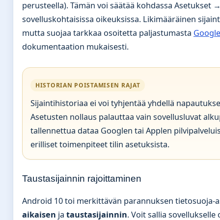
perusteella). Tämän voi säätää kohdassa Asetukset → 
sovelluskohtaisissa oikeuksissa. Likimääräinen sijainti 
mutta suojaa tarkkaa osoitetta paljastumasta
Google
dokumentaation mukaisesti.
HISTORIAN POISTAMISEN RAJAT
Sijaintihistoriaa ei voi tyhjentää yhdellä napautukse
Asetusten nollaus palauttaa vain sovellusluvat alkup
tallennettua dataa Googlen tai Applen pilvipalvelui
erilliset toimenpiteet tilin asetuksista.
Taustasijainnin rajoittaminen
Android 10 toi merkittävän parannuksen tietosuoja-a
aikaisen
ja
taustasijainnin
. Voit sallia sovelluksell