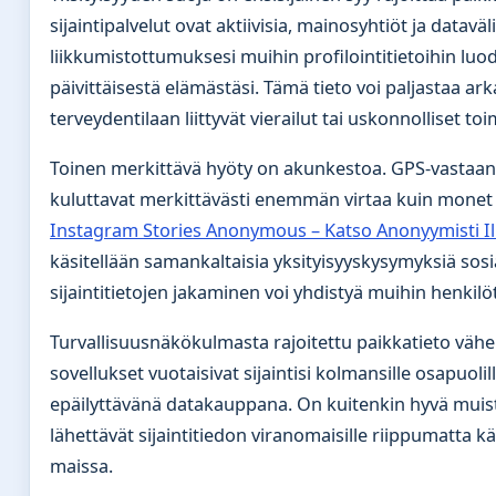
sijaintipalvelut ovat aktiivisia, mainosyhtiöt ja dataväl
liikkumistottumuksesi muihin profilointitietoihin lu
päivittäisestä elämästäsi. Tämä tieto voi paljastaa ark
terveydentilaan liittyvät vierailut tai uskonnolliset to
Toinen merkittävä hyöty on akunkestoa. GPS-vastaano
kuluttavat merkittävästi enemmän virtaa kuin monet 
Instagram Stories Anonymous – Katso Anonyymisti Il
käsitellään samankaltaisia yksityisyyskysymyksiä sosi
sijaintitietojen jakaminen voi yhdistyä muihin henkilöt
Turvallisuusnäkökulmasta rajoitettu paikkatieto vähen
sovellukset vuotaisivat sijaintisi kolmansille osapuoli
epäilyttävänä datakauppana. On kuitenkin hyvä muist
lähettävät sijaintitiedon viranomaisille riippumatta 
maissa.