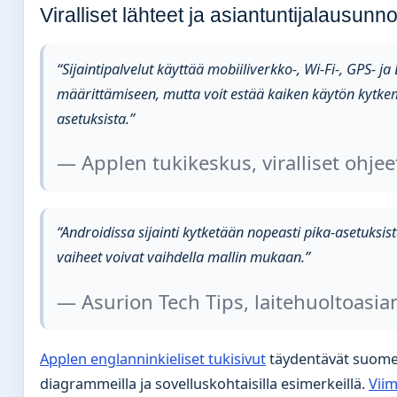
Viralliset lähteet ja asiantuntijalausunno
“Sijaintipalvelut käyttää mobiiliverkko-, Wi-Fi-, GPS- ja 
määrittämiseen, mutta voit estää kaiken käytön kytke
asetuksista.”
— Applen tukikeskus, viralliset ohjee
“Androidissa sijainti kytketään nopeasti pika-asetuksista
vaiheet voivat vaihdella mallin mukaan.”
— Asurion Tech Tips, laitehuoltoasia
Applen englanninkieliset tukisivut
täydentävät suome
diagrammeilla ja sovelluskohtaisilla esimerkeillä.
Viim