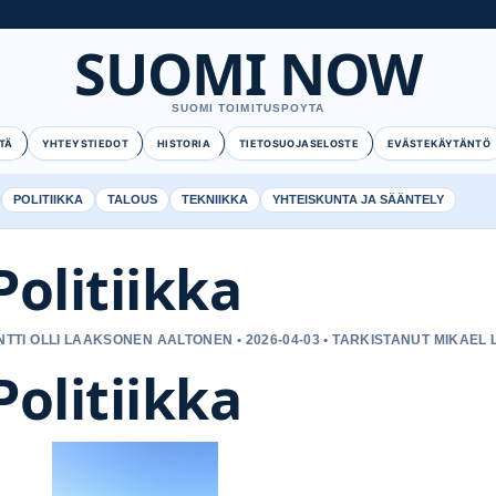
SUOMI NOW
SUOMI TOIMITUSPOYTA
TÄ
YHTEYSTIEDOT
HISTORIA
TIETOSUOJASELOSTE
EVÄSTEKÄYTÄNTÖ
POLITIIKKA
TALOUS
TEKNIIKKA
YHTEISKUNTA JA SÄÄNTELY
Politiikka
NTTI OLLI LAAKSONEN AALTONEN • 2026-04-03 • TARKISTANUT MIKAEL 
Politiikka