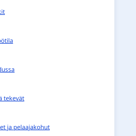
it
ötila
udussa
ä tekevät
et ja pelaajakohut