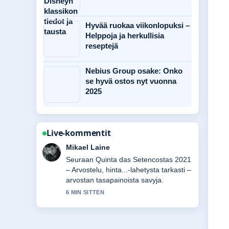
Hyvää ruokaa viikonlopuksi –
Helppoja ja herkullisia
reseptejä
Nebius Group osake: Onko
se hyvä ostos nyt vuonna
2025
Live-kommentit
Ella Makinen
Hyvaa taustoitusta aiheesta Maailman
parhaat kasvispihvit – vinkit ja reseptit.
Pytkethan taman livesaikeen ajan
tasalla.
8 MIN SITTEN