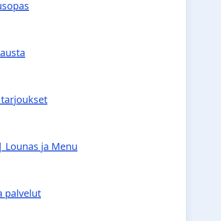
tusopas
tausta
 tarjoukset
 | Lounas ja Menu
a palvelut