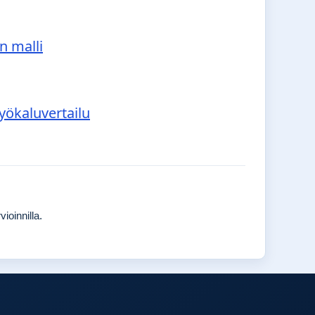
n malli
työkaluvertailu
ioinnilla.