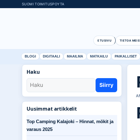
SUOMI TOIMITUSPOYTA
ETUSIVU
TIETOA MEIS
BLOGI
DIGITAALI
MAAILMA
MATKAILU
PAIKALLISET
Haku
Siirry
A
Uusimmat artikkelit
Top Camping Kalajoki – Hinnat, mökit ja
varaus 2025