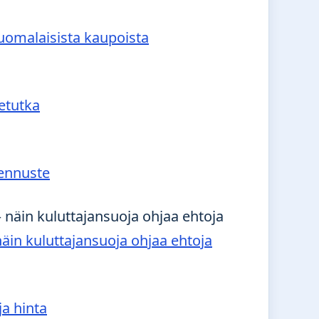
suomalaisista kaupoista
etutka
ennuste
äin kuluttajansuoja ohjaa ehtoja
ja hinta