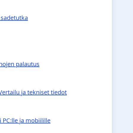
a sadetutka
hojen palautus
rtailu ja tekniset tiedot
PC:lle ja mobiilille