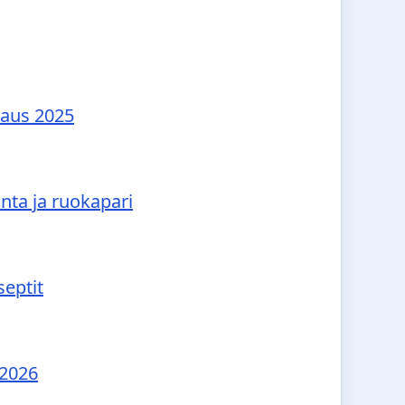
raus 2025
nta ja ruokapari
septit
 2026