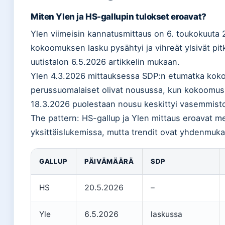
Miten Ylen ja HS-gallupin tulokset eroavat?
Ylen viimeisin kannatusmittaus on 6. toukokuuta 2
kokoomuksen lasku pysähtyi ja vihreät ylsivät pit
uutistalon 6.5.2026 artikkelin mukaan.
Ylen 4.3.2026 mittauksessa SDP:n etumatka kokoo
perussuomalaiset olivat nousussa, kun kokoomus l
18.3.2026 puolestaan nousu keskittyi vasemmist
The pattern: HS-gallup ja Ylen mittaus eroavat me
yksittäislukemissa, mutta trendit ovat yhdenmukai
GALLUP
PÄIVÄMÄÄRÄ
SDP
HS
20.5.2026
–
Yle
6.5.2026
laskussa