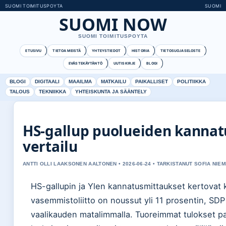
SUOMI TOIMITUSPOYTA
SUOMI
SUOMI NOW
SUOMI TOIMITUSPOYTA
ETUSIVU
TIETOA MEISTÄ
YHTEYSTIEDOT
HISTORIA
TIETOSUOJASELOSTE
EVÄSTEKÄYTÄNTÖ
UUTISKIRJE
BLOGI
BLOGI
DIGITAALI
MAAILMA
MATKAILU
PAIKALLISET
POLITIIKKA
TALOUS
TEKNIIKKA
YHTEISKUNTA JA SÄÄNTELY
HS-gallup puolueiden kannatu
vertailu
ANTTI OLLI LAAKSONEN AALTONEN • 2026-06-24 • TARKISTANUT SOFIA NIEM
HS-gallupin ja Ylen kannatusmittaukset kertovat k
vasemmistoliitto on noussut yli 11 prosentin, SDP
vaalikauden matalimmalla. Tuoreimmat tulokset p