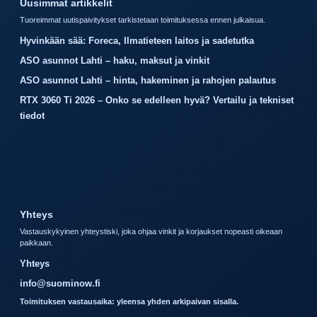
Uusimmat artikkelit
Tuoreimmat uutispaivitykset tarkistetaan toimituksessa ennen julkaisua.
Hyvinkään sää: Foreca, Ilmatieteen laitos ja sadetutka
ASO asunnot Lahti – haku, maksut ja vinkit
ASO asunnot Lahti – hinta, hakeminen ja rahojen palautus
RTX 3060 Ti 2026 – Onko se edelleen hyvä? Vertailu ja tekniset
tiedot
Yhteys
Vastauskykyinen yhteystiski, joka ohjaa vinkit ja korjaukset nopeasti oikeaan
paikkaan.
Yhteys
info@suominow.fi
Toimituksen vastausaika: yleensa yhden arkipaivan sisalla.