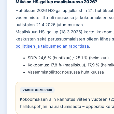
Mikä on HS-gallup maaliskuussa 2026?
Huhtikuun 2026 HS-gallup julkaistiin 21. huhtikuut
vasemmistoliitto oli nousussa ja kokoomuksen suo
uutistalon 21.4.2026 jutun mukaan.
Maaliskuun HS-gallup (18.3.2026) kertoi kokoomu
keskustan sekä perussuomalaisten olleen lähes
poliittisen ja talousmedian raportissa
.
SDP: 24,6 % (huhtikuu),~25,1 % (helmikuu)
Kokoomus: 17,8 % (maaliskuu), 17,9 % (helmi
Vasemmistoliitto: nousussa huhtikuussa
VAROITUSMERKKI
Kokoomuksen alin kannatus viiteen vuoteen (22
hallituspohjan haurastumisesta – oppositio ker