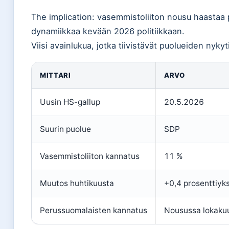
The implication: vasemmistoliiton nousu haastaa p
dynamiikkaa kevään 2026 politiikkaan.
Viisi avainlukua, jotka tiivistävät puolueiden nyky
MITTARI
ARVO
Uusin HS-gallup
20.5.2026
Suurin puolue
SDP
Vasemmistoliiton kannatus
11 %
Muutos huhtikuusta
+0,4 prosenttiyk
Perussuomalaisten kannatus
Nousussa lokaku