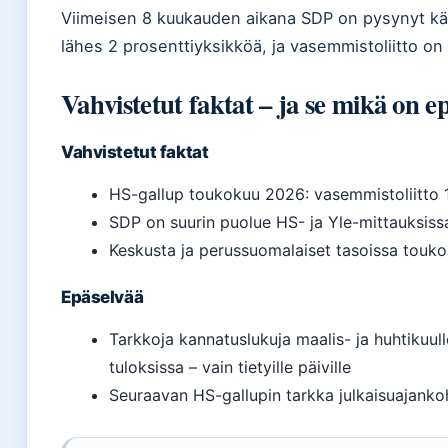
Viimeisen 8 kuukauden aikana SDP on pysynyt k
lähes 2 prosenttiyksikköä, ja vasemmistoliitto on 
Vahvistetut faktat – ja se mikä on e
Vahvistetut faktat
HS-gallup toukokuu 2026: vasemmistoliitto 11
SDP on suurin puolue HS- ja Yle-mittauksis
Keskusta ja perussuomalaiset tasoissa touko
Epäselvää
Tarkkoja kannatuslukuja maalis- ja huhtikuulle
tuloksissa – vain tietyille päiville
Seuraavan HS-gallupin tarkka julkaisuajanko