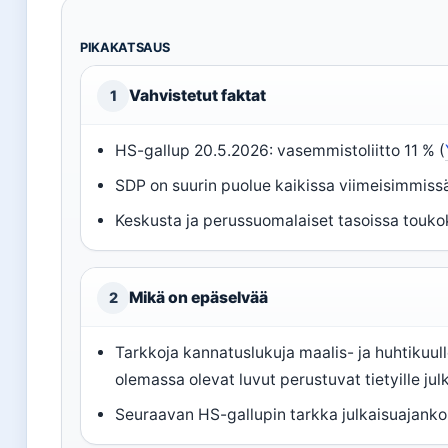
PIKAKATSAUS
Vahvistetut faktat
1
HS-gallup 20.5.2026: vasemmistoliitto 11 % (
SDP on suurin puolue kaikissa viimeisimmissä
Keskusta ja perussuomalaiset tasoissa touk
Mikä on epäselvää
2
Tarkkoja kannatuslukuja maalis- ja huhtikuulle
olemassa olevat luvut perustuvat tietyille jul
Seuraavan HS-gallupin tarkka julkaisuajank