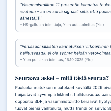
”Vasemmistoliiton 11 prosentin kannatus touk
vuoteen – se on selvä signaali siitä, että puol
äänestäjiä.”
– HS-gallupin toimittaja, Ylen uutistoimitus (Yle)
”Perussuomalaisten kannatuksen virkoaminen l
hallitusvastuu ei ole syönyt heidän vetovoimaa
– Ylen politiikan toimitus, 15.10.2025 (Yle)
Seuraava askel – mitä tästä seuraa?
Puoluekannatuksen muutokset keväällä 2026 eivät o
heijastavat syvempiä liikkeitä: hallitusvastuu pa
oppositio SDP ja vasemmistoliitto keräävät hyöty
tuovat pieniä vaihteluita, mutta trendi on selvä