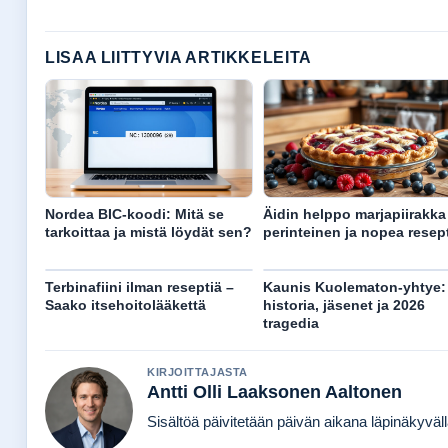
LISAA LIITTYVIA ARTIKKELEITA
Nordea BIC-koodi: Mitä se
Äidin helppo marjapiirakka
tarkoittaa ja mistä löydät sen?
perinteinen ja nopea resept
Terbinafiini ilman reseptiä –
Kaunis Kuolematon-yhtye:
Saako itsehoitolääkettä
historia, jäsenet ja 2026
tragedia
KIRJOITTAJASTA
Antti Olli Laaksonen Aaltonen
Sisältöä päivitetään päivän aikana läpinäkyvällä