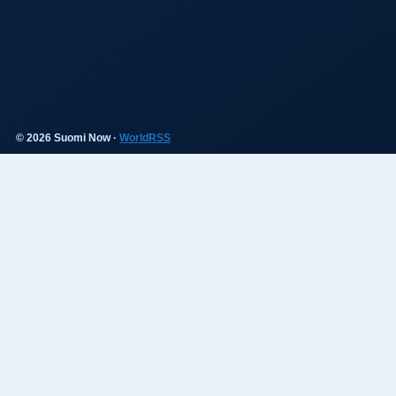
© 2026 Suomi Now ·
WorldRSS