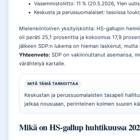
Vasemmistoliitto: 11 % (20.5.2026, Ylen uutis
Keskusta ja perussuomalaiset: tasoissa tou
Mielenkiintoinen yksityiskohta: HS-gallupin hel
oli peräti 25,1 prosenttia ja kokoomus 17,9 prose
jälkeen SDP:n lukema on hieman laskenut, mutta s
Yhteenveto:
SDP on vakiinnuttanut asemansa, mu
värähtelyä kartalle.
MITÄ TÄMÄ TARKOITTAA
Keskustan ja perussuomalaisten tasapeli hallitu
jatkaa nousuaan, perinteinen kolmen suuren kär
Mikä on HS-gallup huhtikuussa 20