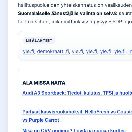
hallituspuolueiden yhteiskannatus on vaalikauden
Suomalaiselle äänestäjälle valinta on selvä:
seurat
tarttua siihen, mikä mittauksissa pysyy – SDP:n j
LISÄLÄHTEET
yle.fi
,
demokraatti.fi
,
yle.fi
,
yle.fi
,
yle.fi
,
yle.fi
,
i
ALA MISSA NAITA
Audi A3 Sportback: Tiedot, kulutus, TFSI ja huolt
Parhaat kasvisruokaboksit: HelloFresh vs Goust
vs Purple Carrot
Mikä on CVV-numero? Löydä ja suojaa korttisi