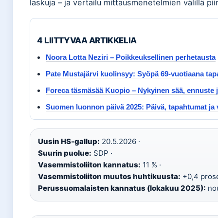
laskuja – ja vertailu mittausmenetelmien välillä 
4 LIITTYVAA ARTIKKELIA
Noora Lotta Neziri – Poikkeuksellinen perhetausta
Pate Mustajärvi kuolinsyy: Syöpä 69-vuotiaana ta
Foreca täsmäsää Kuopio – Nykyinen sää, ennuste j
Suomen luonnon päivä 2025: Päivä, tapahtumat ja v
Uusin HS-gallup:
20.5.2026 ·
Suurin puolue:
SDP ·
Vasemmistoliiton kannatus:
11 % ·
Vasemmistoliiton muutos huhtikuusta:
+0,4 prose
Perussuomalaisten kannatus (lokakuu 2025):
no