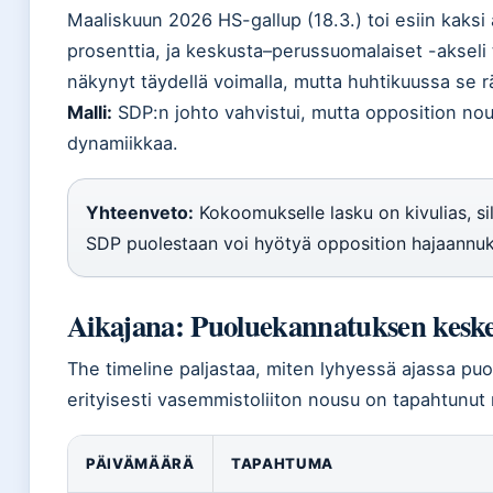
Maaliskuun 2026 HS-gallup (18.3.) toi esiin kaksi
prosenttia, ja keskusta–perussuomalaiset -akseli t
näkynyt täydellä voimalla, mutta huhtikuussa se rä
Malli:
SDP:n johto vahvistui, mutta opposition nou
dynamiikkaa.
Yhteenveto:
Kokoomukselle lasku on kivulias, si
SDP puolestaan voi hyötyä opposition hajaannuk
Aikajana: Puoluekannatuksen kesk
The timeline paljastaa, miten lyhyessä ajassa pu
erityisesti vasemmistoliiton nousu on tapahtunut 
PÄIVÄMÄÄRÄ
TAPAHTUMA