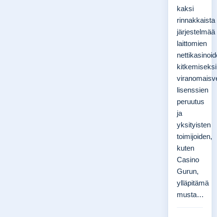
kaksi
rinnakkaista
järjestelmää
laittomien
nettikasinoi
kitkemiseksi
viranomaisv
lisenssien
peruutus
ja
yksityisten
toimijoiden,
kuten
Casino
Gurun,
ylläpitämä
musta…