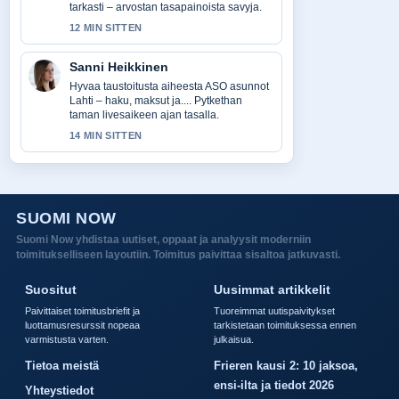
tarkasti – arvostan tasapainoista savyja.
12 MIN SITTEN
Sanni Heikkinen
Hyvaa taustoitusta aiheesta ASO asunnot
Lahti – haku, maksut ja.... Pytkethan
taman livesaikeen ajan tasalla.
14 MIN SITTEN
SUOMI NOW
Suomi Now yhdistaa uutiset, oppaat ja analyysit moderniin
toimitukselliseen layoutiin. Toimitus paivittaa sisaltoa jatkuvasti.
Suositut
Uusimmat artikkelit
Paivittaiset toimitusbriefit ja
Tuoreimmat uutispaivitykset
luottamusresurssit nopeaa
tarkistetaan toimituksessa ennen
varmistusta varten.
julkaisua.
Tietoa meistä
Frieren kausi 2: 10 jaksoa,
ensi-ilta ja tiedot 2026
Yhteystiedot