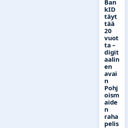
Ban
kID
täyt
tää
20
vuot
ta –
digit
aalin
en
avai
n
Pohj
oism
aide
n
raha
pelis