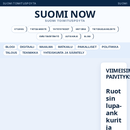
SUOMI TOIMITUSPOYTA
SUOMI
SUOMI NOW
SUOMI TOIMITUSPOYTA
ETUSIVU
TIETOA MEISTÄ
YHTEYSTIEDOT
HISTORIA
TIETOSUOJASELOSTE
EVÄSTEKÄYTÄNTÖ
UUTISKIRJE
BLOGI
BLOGI
DIGITAALI
MAAILMA
MATKAILU
PAIKALLISET
POLITIIKKA
TALOUS
TEKNIIKKA
YHTEISKUNTA JA SÄÄNTELY
VIIMEIS
PAIVITYK
Ruot
sin
lupa-
ank
kurit
ja