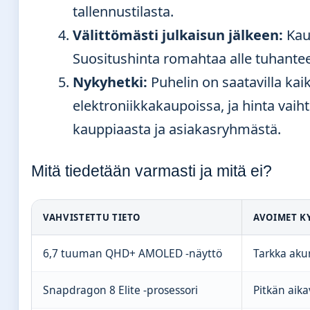
tallennustilasta.
Välittömästi julkaisun jälkeen:
Kaup
Suositushinta romahtaa alle tuhante
Nykyhetki:
Puhelin on saatavilla kai
elektroniikkakaupoissa, ja hinta vaih
kauppiaasta ja asiakasryhmästä.
Mitä tiedetään varmasti ja mitä ei?
VAHVISTETTU TIETO
AVOIMET K
6,7 tuuman QHD+ AMOLED -näyttö
Tarkka akun
Snapdragon 8 Elite -prosessori
Pitkän aika