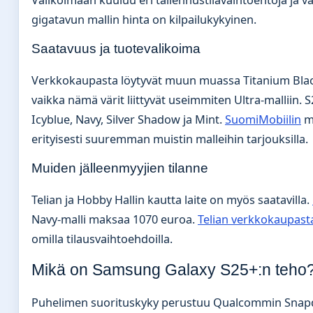
gigatavun mallin hinta on kilpailukykyinen.
Saatavuus ja tuotevalikoima
Verkkokaupasta löytyvät muun muassa Titanium Black 
vaikka nämä värit liittyvät useimmiten Ultra-malliin.
Icyblue, Navy, Silver Shadow ja Mint.
SuomiMobiilin
m
erityisesti suuremman muistin malleihin tarjouksilla.
Muiden jälleenmyyjien tilanne
Telian ja Hobby Hallin kautta laite on myös saatavilla.
Navy-malli maksaa 1070 euroa.
Telian verkkokaupast
omilla tilausvaihtoehdoilla.
Mikä on Samsung Galaxy S25+:n teho
Puhelimen suorituskyky perustuu Qualcommin Snapdrag