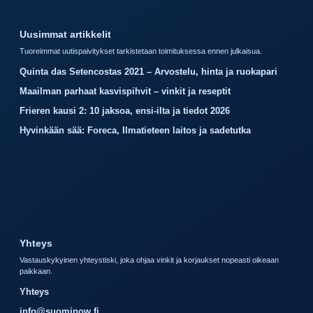
Uusimmat artikkelit
Tuoreimmat uutispaivitykset tarkistetaan toimituksessa ennen julkaisua.
Quinta das Setencostas 2021 – Arvostelu, hinta ja ruokapari
Maailman parhaat kasvispihvit – vinkit ja reseptit
Frieren kausi 2: 10 jaksoa, ensi-ilta ja tiedot 2026
Hyvinkään sää: Foreca, Ilmatieteen laitos ja sadetutka
Yhteys
Vastauskykyinen yhteystiski, joka ohjaa vinkit ja korjaukset nopeasti oikeaan
paikkaan.
Yhteys
info@suominow.fi