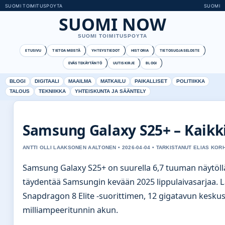
SUOMI TOIMITUSPOYTA
SUOMI
SUOMI NOW
SUOMI TOIMITUSPOYTA
ETUSIVU
TIETOA MEISTÄ
YHTEYSTIEDOT
HISTORIA
TIETOSUOJASELOSTE
EVÄSTEKÄYTÄNTÖ
UUTISKIRJE
BLOGI
BLOGI
DIGITAALI
MAAILMA
MATKAILU
PAIKALLISET
POLITIIKKA
TALOUS
TEKNIIKKA
YHTEISKUNTA JA SÄÄNTELY
Samsung Galaxy S25+ – Kaikk
ANTTI OLLI LAAKSONEN AALTONEN • 2026-04-04 • TARKISTANUT ELIAS KO
Samsung Galaxy S25+ on suurella 6,7 tuuman näytöllä
täydentää Samsungin kevään 2025 lippulaivasarjaa. La
Snapdragon 8 Elite -suorittimen, 12 gigatavun keskus
milliampeeritunnin akun.