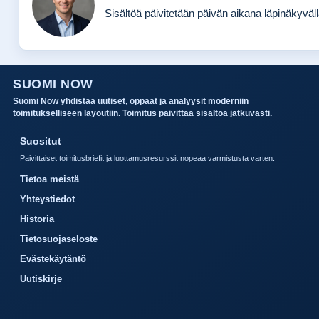
Sisältöä päivitetään päivän aikana läpinäkyvällä
SUOMI NOW
Suomi Now yhdistaa uutiset, oppaat ja analyysit moderniin
toimitukselliseen layoutiin. Toimitus paivittaa sisaltoa jatkuvasti.
Suositut
Paivittaiset toimitusbriefit ja luottamusresurssit nopeaa varmistusta varten.
Tietoa meistä
Yhteystiedot
Historia
Tietosuojaseloste
Evästekäytäntö
Uutiskirje