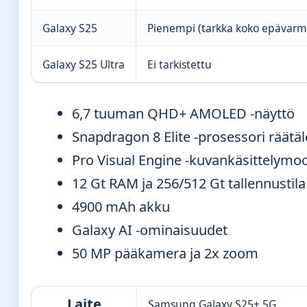
Galaxy S25
Pienempi (tarkka koko epävarm
Galaxy S25 Ultra
Ei tarkistettu
6,7 tuuman QHD+ AMOLED -näyttö
Snapdragon 8 Elite -prosessori räätäl
Pro Visual Engine -kuvankäsittelymoo
12 Gt RAM ja 256/512 Gt tallennustila
4900 mAh akku
Galaxy AI -ominaisuudet
50 MP pääkamera ja 2x zoom
Laite
Samsung Galaxy S25+ 5G