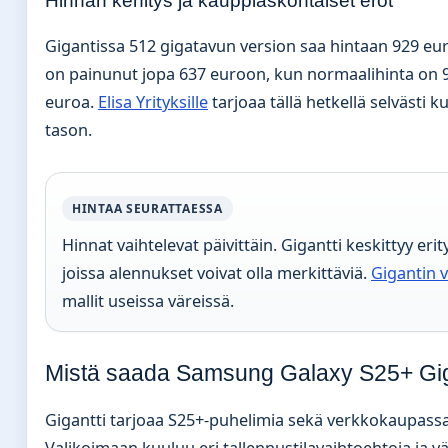
Hinnan kehitys ja kauppiaskohtaiset erot
Gigantissa 512 gigatavun version saa hintaan 929 eur
on painunut jopa 637 euroon, kun normaalihinta on 9
euroa.
Elisa Yrityksille
tarjoaa tällä hetkellä selvästi 
tason.
HINTAA SEURATTAESSA
Hinnat vaihtelevat päivittäin. Gigantti keskittyy erit
joissa alennukset voivat olla merkittäviä.
Gigantin 
mallit useissa väreissä.
Mistä saada Samsung Galaxy S25+ Gig
Gigantti tarjoaa S25+-puhelimia sekä verkkokaupassa
Valikoimaan kuuluu eri tallennustilavaihtoehtoja ja v