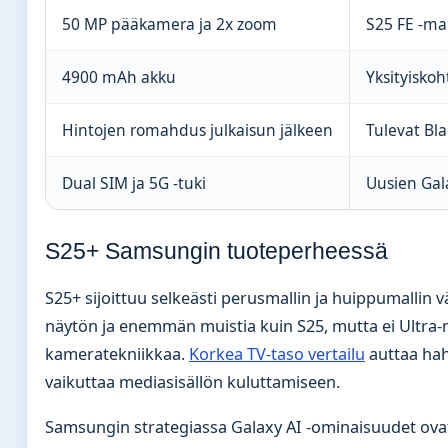
50 MP pääkamera ja 2x zoom
S25 FE -mal
4900 mAh akku
Yksityiskoh
Hintojen romahdus julkaisun jälkeen
Tulevat Bl
Dual SIM ja 5G -tuki
Uusien Gal
S25+ Samsungin tuoteperheessä
S25+ sijoittuu selkeästi perusmallin ja huippumallin 
näytön ja enemmän muistia kuin S25, mutta ei Ultra-ma
kameratekniikkaa.
Korkea TV-taso vertailu
auttaa hah
vaikuttaa mediasisällön kuluttamiseen.
Samsungin strategiassa Galaxy AI -ominaisuudet ovat