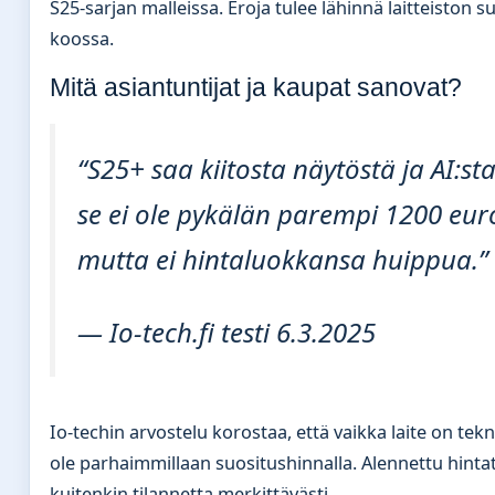
S25-sarjan malleissa. Eroja tulee lähinnä laitteiston s
koossa.
Mitä asiantuntijat ja kaupat sanovat?
“S25+ saa kiitosta näytöstä ja AI:s
se ei ole pykälän parempi 1200 eu
mutta ei hintaluokkansa huippua.”
— Io-tech.fi testi 6.3.2025
Io-techin arvostelu korostaa, että vaikka laite on tekn
ole parhaimmillaan suositushinnalla. Alennettu hinta
kuitenkin tilannetta merkittävästi.