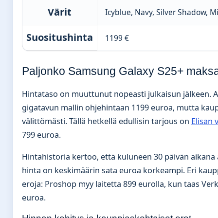
Värit
Icyblue, Navy, Silver Shadow, M
Suositushinta
1199 €
Paljonko Samsung Galaxy S25+ maks
Hintataso on muuttunut nopeasti julkaisun jälkeen. 
gigatavun mallin ohjehintaan 1199 euroa, mutta kaupp
välittömästi. Tällä hetkellä edullisin tarjous on
Elisan
799 euroa.
Hintahistoria kertoo, että kuluneen 30 päivän aikana a
hinta on keskimäärin sata euroa korkeampi. Eri kaupp
eroja: Proshop myy laitetta 899 eurolla, kun taas V
euroa.