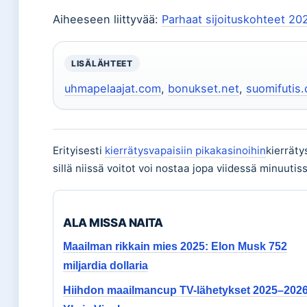
Aiheeseen liittyvää:
Parhaat sijoituskohteet 20
LISÄLÄHTEET
uhmapelaajat.com
,
bonukset.net
,
suomifutis
Erityisesti
kierrätysvapaisiin pikakasinoihin
kierräty
sillä niissä voitot voi nostaa jopa viidessä minuutis
ALA MISSA NAITA
Maailman rikkain mies 2025: Elon Musk 752
miljardia dollaria
Hiihdon maailmancup TV-lähetykset 2025–2026