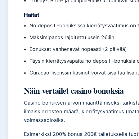
Trustly-, Brite- ja Zimpler-maksut toimivat suom
Haitat
No deposit -bonuksissa kierrätysvaatimus on ty
Maksimipanos rajoitettu usein 2€:iin
Bonukset vanhenevat nopeasti (2 päivää)
Täysin kierrätysvapaita no deposit -bonuksia 
Curacao-lisenssin kasinot voivat sisältää lisäri
Näin vertailet casino bonuksia
Casino bonuksen arvon määrittämiseksi tarkista
ilmaiskierrosten määrä, kierrätysvaatimus (ma
voimassaoloaika.
Esimerkiksi 200% bonus 200€ talletuksella tuo