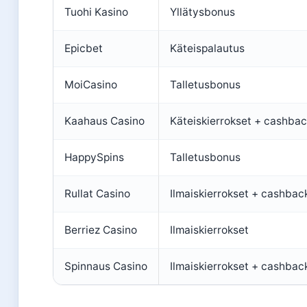
Tuohi Kasino
Yllätysbonus
Epicbet
Käteispalautus
MoiCasino
Talletusbonus
Kaahaus Casino
Käteiskierrokset + cashba
HappySpins
Talletusbonus
Rullat Casino
Ilmaiskierrokset + cashbac
Berriez Casino
Ilmaiskierrokset
Spinnaus Casino
Ilmaiskierrokset + cashbac