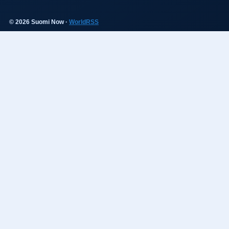
© 2026 Suomi Now ·
WorldRSS