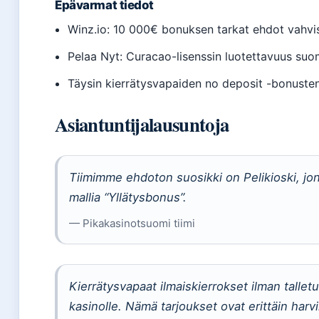
Epävarmat tiedot
Winz.io: 10 000€ bonuksen tarkat ehdot vahvi
Pelaa Nyt: Curacao-lisenssin luotettavuus suom
Täysin kierrätysvapaiden no deposit -bonuste
Asiantuntijalausuntoja
Tiimimme ehdoton suosikki on Pelikioski, jo
mallia “Yllätysbonus”.
— Pikakasinotsuomi tiimi
Kierrätysvapaat ilmaiskierrokset ilman tallet
kasinolle. Nämä tarjoukset ovat erittäin harvi