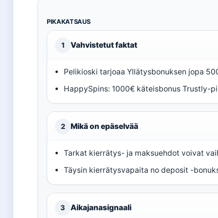
PIKAKATSAUS
Vahvistetut faktat
1
Pelikioski tarjoaa Yllätysbonuksen jopa 50
HappySpins: 1000€ käteisbonus Trustly-pi
Mikä on epäselvää
2
Tarkat kierrätys- ja maksuehdot voivat vai
Täysin kierrätysvapaita no deposit -bonuks
Aikajanasignaali
3