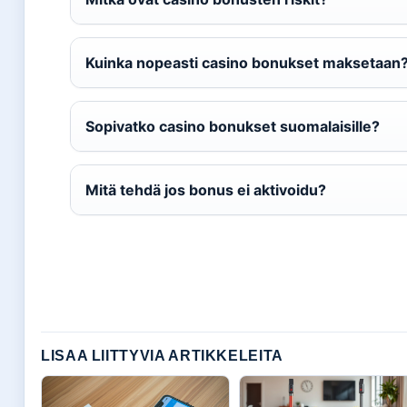
Kuinka nopeasti casino bonukset maksetaan
Sopivatko casino bonukset suomalaisille?
Mitä tehdä jos bonus ei aktivoidu?
LISAA LIITTYVIA ARTIKKELEITA