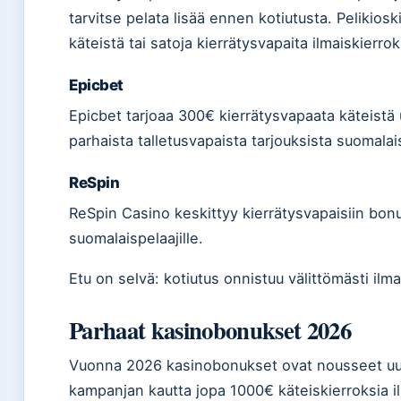
tarvitse pelata lisää ennen kotiutusta. Pelikio
käteistä tai satoja kierrätysvapaita ilmaiskierrok
Epicbet
Epicbet tarjoaa 300€ kierrätysvapaata käteistä 
parhaista talletusvapaista tarjouksista suomalais
ReSpin
ReSpin Casino keskittyy kierrätysvapaisiin bonu
suomalaispelaajille.
Etu on selvä: kotiutus onnistuu välittömästi ilma
Parhaat kasinobonukset 2026
Vuonna 2026 kasinobonukset ovat nousseet uudel
kampanjan kautta jopa 1000€ käteiskierroksia il