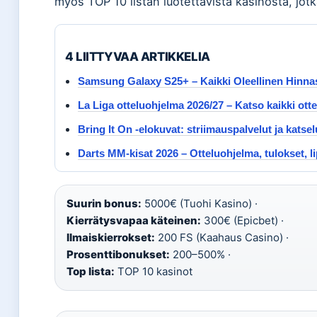
myös TOP 10 listan luotettavista kasinosta, jotka
4 LIITTYVAA ARTIKKELIA
Samsung Galaxy S25+ – Kaikki Oleellinen Hinna
La Liga otteluohjelma 2026/27 – Katso kaikki ottel
Bring It On -elokuvat: striimauspalvelut ja katsel
Darts MM-kisat 2026 – Otteluohjelma, tulokset, l
Suurin bonus:
5000€ (Tuohi Kasino) ·
Kierrätysvapaa käteinen:
300€ (Epicbet) ·
Ilmaiskierrokset:
200 FS (Kaahaus Casino) ·
Prosenttibonukset:
200–500% ·
Top lista:
TOP 10 kasinot