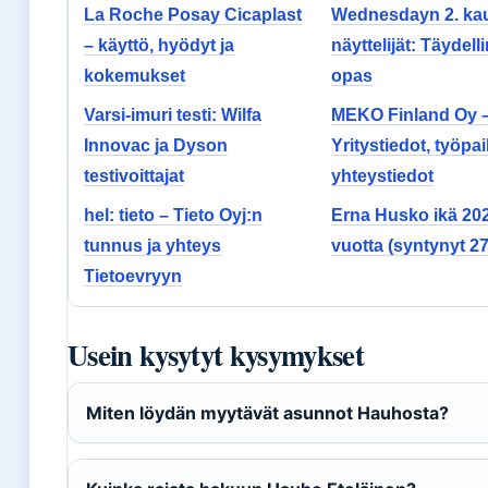
La Roche Posay Cicaplast
Wednesdayn 2. ka
– käyttö, hyödyt ja
näyttelijät: Täydell
kokemukset
opas
Varsi-imuri testi: Wilfa
MEKO Finland Oy 
Innovac ja Dyson
Yritystiedot, työpai
testivoittajat
yhteystiedot
hel: tieto – Tieto Oyj:n
Erna Husko ikä 202
tunnus ja yhteys
vuotta (syntynyt 27
Tietoevryyn
Usein kysytyt kysymykset
Miten löydän myytävät asunnot Hauhosta?