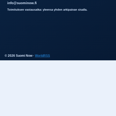
info@suominow.fi
Toimituksen vastausaika: yleensa yhden arkipaivan sisalla.
© 2026 Suomi Now ·
WorldRSS