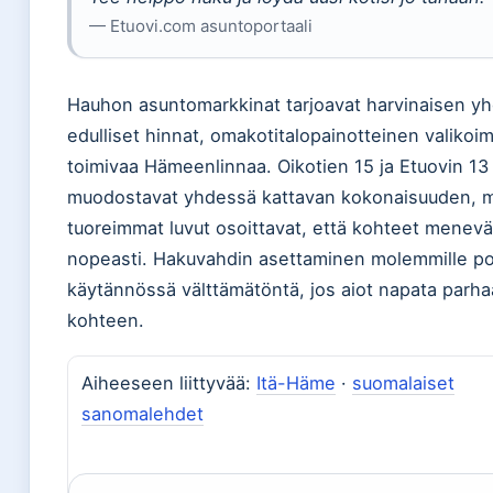
— Etuovi.com asuntoportaali
Hauhon asuntomarkkinat tarjoavat harvinaisen yh
edulliset hinnat, omakotitalopainotteinen valikoi
toimivaa Hämeenlinnaa. Oikotien 15 ja Etuovin 13
muodostavat yhdessä kattavan kokonaisuuden, m
tuoreimmat luvut osoittavat, että kohteet menevä
nopeasti. Hakuvahdin asettaminen molemmille por
käytännössä välttämätöntä, jos aiot napata parh
kohteen.
Aiheeseen liittyvää:
Itä-Häme
·
suomalaiset
sanomalehdet