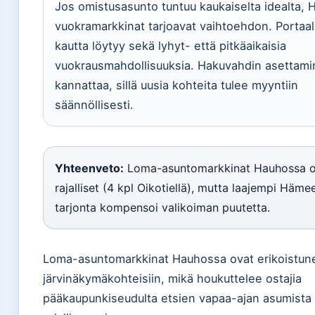
Jos omistusasunto tuntuu kaukaiselta idealta,
vuokramarkkinat tarjoavat vaihtoehdon. Portaal
kautta löytyy sekä lyhyt- että pitkäaikaisia
vuokrausmahdollisuuksia. Hakuvahdin asettam
kannattaa, sillä uusia kohteita tulee myyntiin
säännöllisesti.
Yhteenveto:
Loma-asuntomarkkinat Hauhossa o
rajalliset (4 kpl Oikotiellä), mutta laajempi Häme
tarjonta kompensoi valikoiman puutetta.
Loma-asuntomarkkinat Hauhossa ovat erikoistun
järvinäkymäkohteisiin, mikä houkuttelee ostajia
pääkaupunkiseudulta etsien vapaa-ajan asumista