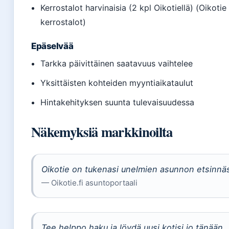
Kerrostalot harvinaisia (2 kpl Oikotiellä) (Oikotie
kerrostalot)
Epäselvää
Tarkka päivittäinen saatavuus vaihtelee
Yksittäisten kohteiden myyntiaikataulut
Hintakehityksen suunta tulevaisuudessa
Näkemyksiä markkinoilta
Oikotie on tukenasi unelmien asunnon etsinnä
— Oikotie.fi asuntoportaali
Tee helppo haku ja löydä uusi kotisi jo tänään.