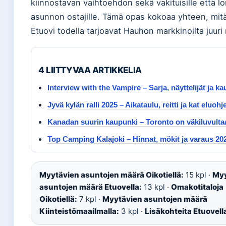
kiinnostavan vaihtoehdon sekä vakituisille että l
asunnon ostajille. Tämä opas kokoaa yhteen, mitä
Etuovi todella tarjoavat Hauhon markkinoilta juuri 
4 LIITTYVAA ARTIKKELIA
Interview with the Vampire – Sarja, näyttelijät ja ka
Jyvä kylän ralli 2025 – Aikataulu, reitti ja kat eluohj
Kanadan suurin kaupunki – Toronto on väkiluvulta
Top Camping Kalajoki – Hinnat, mökit ja varaus 20
Myytävien asuntojen määrä Oikotiellä:
15 kpl ·
Myy
asuntojen määrä Etuovella:
13 kpl ·
Omakotitaloja
Oikotiellä:
7 kpl ·
Myytävien asuntojen määrä
Kiinteistömaailmalla:
3 kpl ·
Lisäkohteita Etuovell