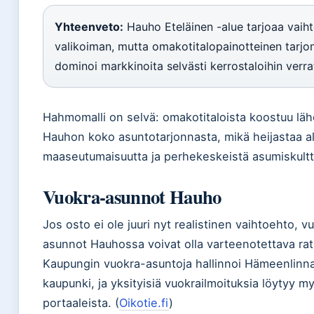
Yhteenveto:
Hauho Eteläinen -alue tarjoaa vaih
valikoiman, mutta omakotitalopainotteinen tarjo
dominoi markkinoita selvästi kerrostaloihin verra
Hahmomalli on selvä: omakotitaloista koostuu läh
Hauhon koko asuntotarjonnasta, mikä heijastaa a
maaseutumaisuutta ja perhekeskeistä asumiskultt
Vuokra-asunnot Hauho
Jos osto ei ole juuri nyt realistinen vaihtoehto, v
asunnot Hauhossa voivat olla varteenotettava rat
Kaupungin vuokra-asuntoja hallinnoi Hämeenlinn
kaupunki, ja yksityisiä vuokrailmoituksia löytyy m
portaaleista. (
Oikotie.fi
)