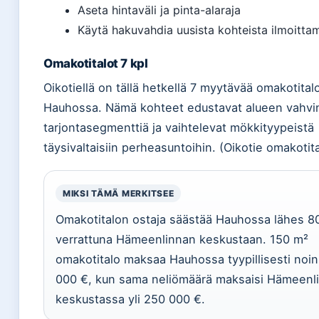
Aseta hintaväli ja pinta-alaraja
Käytä hakuvahdia uusista kohteista ilmoitta
Omakotitalot 7 kpl
Oikotiellä on tällä hetkellä 7 myytävää omakotital
Hauhossa. Nämä kohteet edustavat alueen vahvi
tarjontasegmenttiä ja vaihtelevat mökkityypeistä
täysivaltaisiin perheasuntoihin. (Oikotie omakotit
MIKSI TÄMÄ MERKITSEE
Omakotitalon ostaja säästää Hauhossa lähes 8
verrattuna Hämeenlinnan keskustaan. 150 m²
omakotitalo maksaa Hauhossa tyypillisesti noin
000 €, kun sama neliömäärä maksaisi Hämeenl
keskustassa yli 250 000 €.