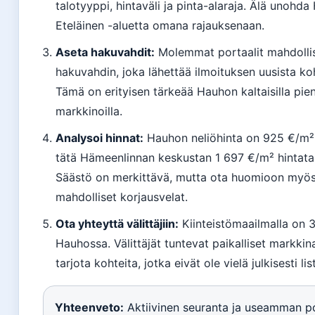
talotyyppi, hintaväli ja pinta-alaraja. Älä unohd
Eteläinen -aluetta omana rajauksenaan.
Aseta hakuvahdit:
Molemmat portaalit mahdolli
hakuvahdin, joka lähettää ilmoituksen uusista koh
Tämä on erityisen tärkeää Hauhon kaltaisilla pien
markkinoilla.
Analysoi hinnat:
Hauhon neliöhinta on 925 €/m².
tätä Hämeenlinnan keskustan 1 697 €/m² hintat
Säästö on merkittävä, mutta ota huomioon myö
mahdolliset korjausvelat.
Ota yhteyttä välittäjiin:
Kiinteistömaailmalla on 
Hauhossa. Välittäjät tuntevat paikalliset markkina
tarjota kohteita, jotka eivät ole vielä julkisesti lis
Yhteenveto:
Aktiivinen seuranta ja useamman po