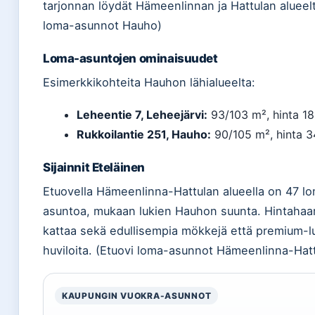
tarjonnan löydät Hämeenlinnan ja Hattulan alueelt
loma-asunnot Hauho)
Loma-asuntojen ominaisuudet
Esimerkkikohteita Hauhon lähialueelta:
Leheentie 7, Leheejärvi:
93/103 m², hinta 1
Rukkoilantie 251, Hauho:
90/105 m², hinta 
Sijainnit Eteläinen
Etuovella Hämeenlinna-Hattulan alueella on 47 l
asuntoa, mukaan lukien Hauhon suunta. Hintahaa
kattaa sekä edullisempia mökkejä että premium-
huviloita. (Etuovi loma-asunnot Hämeenlinna-Hatt
KAUPUNGIN VUOKRA-ASUNNOT