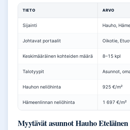
TIETO
ARVO
Sijainti
Hauho, Häme
Johtavat portaalit
Oikotie, Etuo
Keskimääräinen kohteiden määrä
8–15 kpl
Talotyypit
Asunnot, oma
Hauhon neliöhinta
925 €/m²
Hämeenlinnan neliöhinta
1 697 €/m²
Myytävät asunnot Hauho Eteläinen