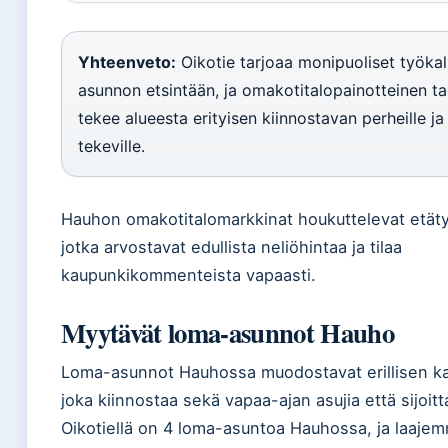
Yhteenveto:
Oikotie tarjoaa monipuoliset työkal
asunnon etsintään, ja omakotitalopainotteinen ta
tekee alueesta erityisen kiinnostavan perheille ja
tekeville.
Hauhon omakotitalomarkkinat houkuttelevat etätyö
jotka arvostavat edullista neliöhintaa ja tilaa
kaupunkikommenteista vapaasti.
Myytävät loma-asunnot Hauho
Loma-asunnot Hauhossa muodostavat erillisen ka
joka kiinnostaa sekä vapaa-ajan asujia että sijoitta
Oikotiellä on 4 loma-asuntoa Hauhossa, ja laaje