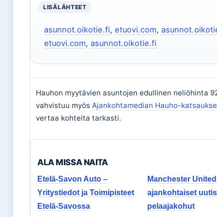
LISÄLÄHTEET
asunnot.oikotie.fi
,
etuovi.com
,
asunnot.oikotie
etuovi.com
,
asunnot.oikotie.fi
Hauhon myytävien asuntojen edullinen neliöhinta 9
vahvistuu myös
Ajankohtamedian Hauho-katsauks
vertaa kohteita tarkasti.
ALA MISSA NAITA
Etelä-Savon Auto –
Manchester United
Yritystiedot ja Toimipisteet
ajankohtaiset uutis
Etelä-Savossa
pelaajakohut