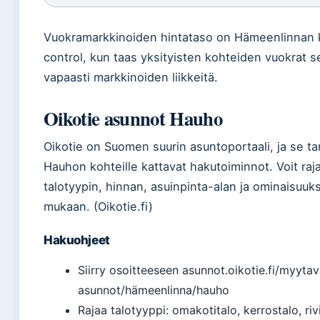
Vuokramarkkinoiden hintataso on Hämeenlinnan 
control, kun taas yksityisten kohteiden vuokrat s
vapaasti markkinoiden liikkeitä.
Oikotie asunnot Hauho
Oikotie on Suomen suurin asuntoportaali, ja se ta
Hauhon kohteille kattavat hakutoiminnot. Voit raj
talotyypin, hinnan, asuinpinta-alan ja ominaisuuk
mukaan. (Oikotie.fi)
Hakuohjeet
Siirry osoitteeseen asunnot.oikotie.fi/myytav
asunnot/hämeenlinna/hauho
Rajaa talotyyppi: omakotitalo, kerrostalo, riv