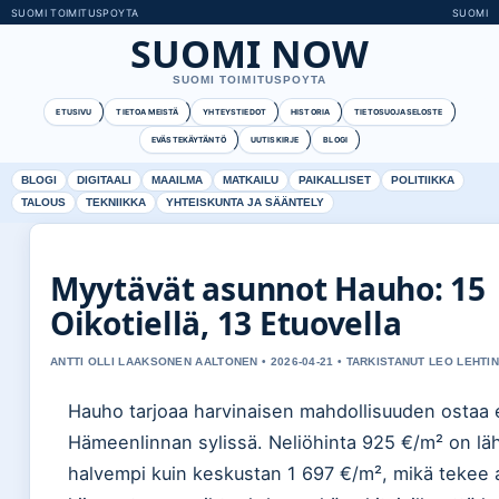
SUOMI TOIMITUSPOYTA
SUOMI
SUOMI NOW
SUOMI TOIMITUSPOYTA
ETUSIVU
TIETOA MEISTÄ
YHTEYSTIEDOT
HISTORIA
TIETOSUOJASELOSTE
EVÄSTEKÄYTÄNTÖ
UUTISKIRJE
BLOGI
BLOGI
DIGITAALI
MAAILMA
MATKAILU
PAIKALLISET
POLITIIKKA
TALOUS
TEKNIIKKA
YHTEISKUNTA JA SÄÄNTELY
Myytävät asunnot Hauho: 15
Oikotiellä, 13 Etuovella
ANTTI OLLI LAAKSONEN AALTONEN • 2026-04-21 • TARKISTANUT LEO LEHTI
Hauho tarjoaa harvinaisen mahdollisuuden ostaa e
Hämeenlinnan sylissä. Neliöhinta 925 €/m² on lä
halvempi kuin keskustan 1 697 €/m², mikä tekee 