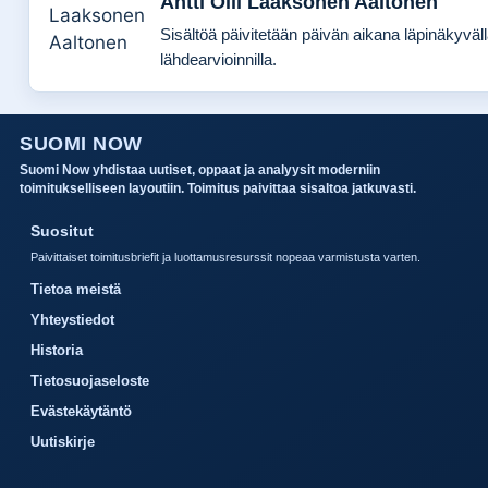
Antti Olli Laaksonen Aaltonen
Sisältöä päivitetään päivän aikana läpinäkyväl
lähdearvioinnilla.
SUOMI NOW
Suomi Now yhdistaa uutiset, oppaat ja analyysit moderniin
toimitukselliseen layoutiin. Toimitus paivittaa sisaltoa jatkuvasti.
Suositut
Paivittaiset toimitusbriefit ja luottamusresurssit nopeaa varmistusta varten.
Tietoa meistä
Yhteystiedot
Historia
Tietosuojaseloste
Evästekäytäntö
Uutiskirje