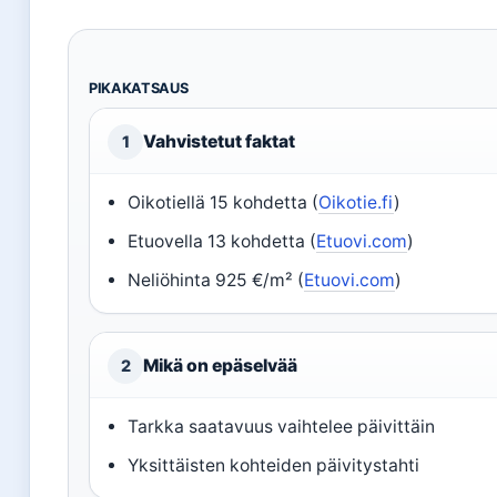
PIKAKATSAUS
Vahvistetut faktat
1
Oikotiellä 15 kohdetta (
Oikotie.fi
)
Etuovella 13 kohdetta (
Etuovi.com
)
Neliöhinta 925 €/m² (
Etuovi.com
)
Mikä on epäselvää
2
Tarkka saatavuus vaihtelee päivittäin
Yksittäisten kohteiden päivitystahti