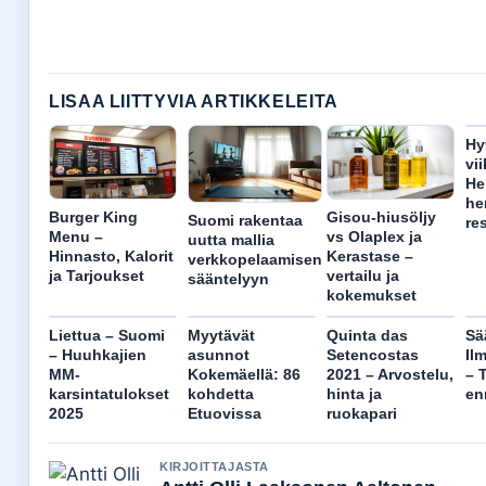
LISAA LIITTYVIA ARTIKKELEITA
Hy
vi
He
he
Burger King
Gisou-hiusöljy
Suomi rakentaa
re
Menu –
vs Olaplex ja
uutta mallia
Hinnasto, Kalorit
Kerastase –
verkkopelaamisen
ja Tarjoukset
vertailu ja
sääntelyyn
kokemukset
Liettua – Suomi
Myytävät
Quinta das
Sä
– Huuhkajien
asunnot
Setencostas
Il
MM-
Kokemäellä: 86
2021 – Arvostelu,
– 
karsintatulokset
kohdetta
hinta ja
en
2025
Etuovissa
ruokapari
KIRJOITTAJASTA