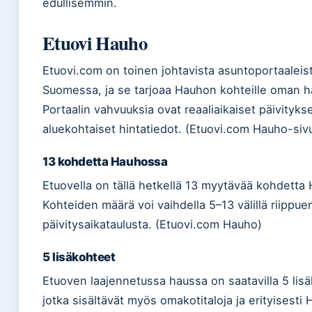
edullisemmin.
Etuovi Hauho
Etuovi.com on toinen johtavista asuntoportaaleis
Suomessa, ja se tarjoaa Hauhon kohteille oman h
Portaalin vahvuuksia ovat reaaliaikaiset päivitykse
aluekohtaiset hintatiedot. (Etuovi.com Hauho-siv
13 kohdetta Hauhossa
Etuovella on tällä hetkellä 13 myytävää kohdetta
Kohteiden määrä voi vaihdella 5–13 välillä riippue
päivitysaikataulusta. (Etuovi.com Hauho)
5 lisäkohteet
Etuoven laajennetussa haussa on saatavilla 5 lis
jotka sisältävät myös omakotitaloja ja erityisesti