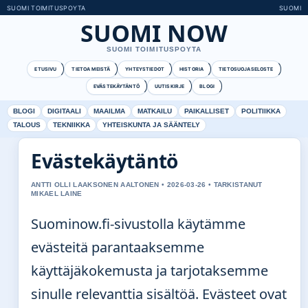
SUOMI TOIMITUSPOYTA
SUOMI
SUOMI NOW
SUOMI TOIMITUSPOYTA
ETUSIVU
TIETOA MEISTÄ
YHTEYSTIEDOT
HISTORIA
TIETOSUOJASELOSTE
EVÄSTEKÄYTÄNTÖ
UUTISKIRJE
BLOGI
BLOGI
DIGITAALI
MAAILMA
MATKAILU
PAIKALLISET
POLITIIKKA
TALOUS
TEKNIIKKA
YHTEISKUNTA JA SÄÄNTELY
Evästekäytäntö
ANTTI OLLI LAAKSONEN AALTONEN • 2026-03-26 • TARKISTANUT
MIKAEL LAINE
Suominow.fi-sivustolla käytämme
evästeitä parantaaksemme
käyttäjäkokemusta ja tarjotaksemme
sinulle relevanttia sisältöä. Evästeet ovat