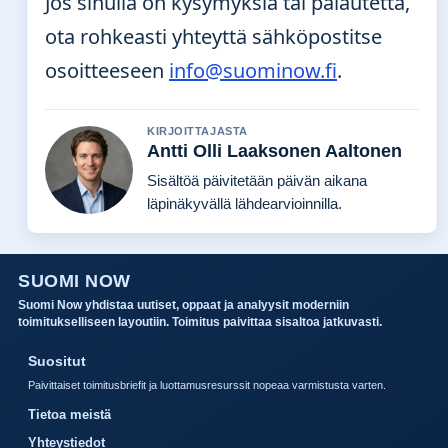
Jos sinulla on kysymyksiä tai palautetta,
ota rohkeasti yhteyttä sähköpostitse
osoitteeseen
info@suominow.fi
.
KIRJOITTAJASTA
Antti Olli Laaksonen Aaltonen
Sisältöä päivitetään päivän aikana
läpinäkyvällä lähdearvioinnilla.
SUOMI NOW
Suomi Now yhdistaa uutiset, oppaat ja analyysit moderniin
toimitukselliseen layoutiin. Toimitus paivittaa sisaltoa jatkuvasti.
Suositut
Paivittaiset toimitusbriefit ja luottamusresurssit nopeaa varmistusta varten.
Tietoa meistä
Yhteystiedot