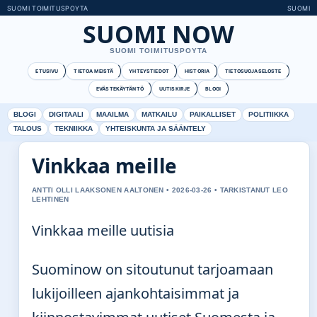
SUOMI TOIMITUSPOYTA
SUOMI
SUOMI NOW
SUOMI TOIMITUSPOYTA
ETUSIVU
TIETOA MEISTÄ
YHTEYSTIEDOT
HISTORIA
TIETOSUOJASELOSTE
EVÄSTEKÄYTÄNTÖ
UUTISKIRJE
BLOGI
BLOGI
DIGITAALI
MAAILMA
MATKAILU
PAIKALLISET
POLITIIKKA
TALOUS
TEKNIIKKA
YHTEISKUNTA JA SÄÄNTELY
Vinkkaa meille
ANTTI OLLI LAAKSONEN AALTONEN • 2026-03-26 • TARKISTANUT LEO
LEHTINEN
Vinkkaa meille uutisia
Suominow on sitoutunut tarjoamaan
lukijoilleen ajankohtaisimmat ja