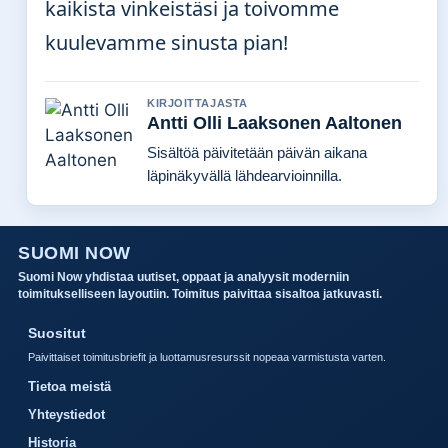
kaikista vinkeistäsi ja toivomme
kuulevamme sinusta pian!
KIRJOITTAJASTA
Antti Olli Laaksonen Aaltonen
Sisältöä päivitetään päivän aikana
läpinäkyvällä lähdearvioinnilla.
SUOMI NOW
Suomi Now yhdistaa uutiset, oppaat ja analyysit moderniin
toimitukselliseen layoutiin. Toimitus paivittaa sisaltoa jatkuvasti.
Suositut
Paivittaiset toimitusbriefit ja luottamusresurssit nopeaa varmistusta varten.
Tietoa meistä
Yhteystiedot
Historia