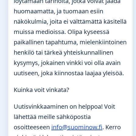
löytämään tarinoita, jotka voivat jäädä
huomaamatta, ja tuomaan esiin
näkökulmia, joita ei välttämättä käsitellä
muissa medioissa. Olipa kyseessä
paikallinen tapahtuma, mielenkiintoinen
henkilö tai tärkeä yhteiskunnallinen
kysymys, jokainen vinkki voi olla avain
uutiseen, joka kiinnostaa laajaa yleisöä.
Kuinka voit vinkata?
Uutisvinkkaaminen on helppoa! Voit
lähettää meille sähköpostia
osoitteeseen
info@suominow.fi
. Kerro