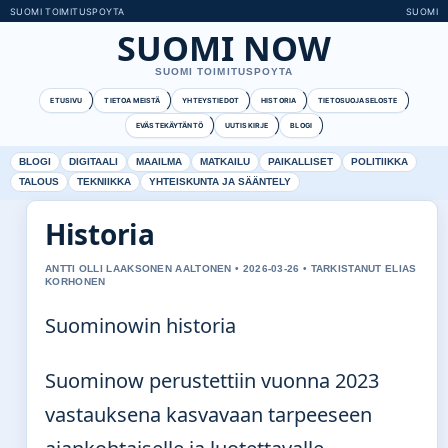
SUOMI TOIMITUSPOYTA
SUOMI
SUOMI NOW
SUOMI TOIMITUSPOYTA
ETUSIVU
TIETOA MEISTÄ
YHTEYSTIEDOT
HISTORIA
TIETOSUOJASELOSTE
EVÄSTEKÄYTÄNTÖ
UUTISKIRJE
BLOGI
BLOGI
DIGITAALI
MAAILMA
MATKAILU
PAIKALLISET
POLITIIKKA
TALOUS
TEKNIIKKA
YHTEISKUNTA JA SÄÄNTELY
Historia
ANTTI OLLI LAAKSONEN AALTONEN • 2026-03-26 • TARKISTANUT ELIAS
KORHONEN
Suominowin historia
Suominow perustettiin vuonna 2023
vastauksena kasvavaan tarpeeseen