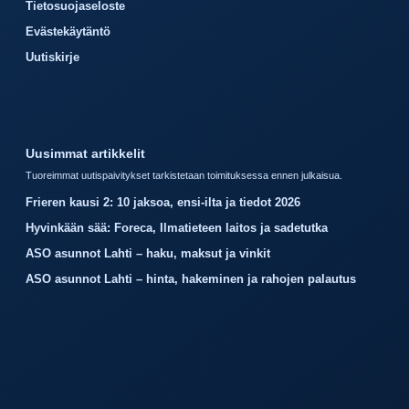
Tietosuojaseloste
Evästekäytäntö
Uutiskirje
Uusimmat artikkelit
Tuoreimmat uutispaivitykset tarkistetaan toimituksessa ennen julkaisua.
Frieren kausi 2: 10 jaksoa, ensi-ilta ja tiedot 2026
Hyvinkään sää: Foreca, Ilmatieteen laitos ja sadetutka
ASO asunnot Lahti – haku, maksut ja vinkit
ASO asunnot Lahti – hinta, hakeminen ja rahojen palautus