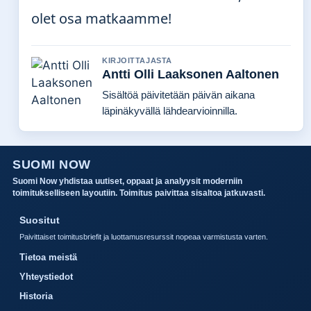
olet osa matkaamme!
KIRJOITTAJASTA
Antti Olli Laaksonen Aaltonen
Sisältöä päivitetään päivän aikana
läpinäkyvällä lähdearvioinnilla.
SUOMI NOW
Suomi Now yhdistaa uutiset, oppaat ja analyysit moderniin
toimitukselliseen layoutiin. Toimitus paivittaa sisaltoa jatkuvasti.
Suositut
Paivittaiset toimitusbriefit ja luottamusresurssit nopeaa varmistusta varten.
Tietoa meistä
Yhteystiedot
Historia