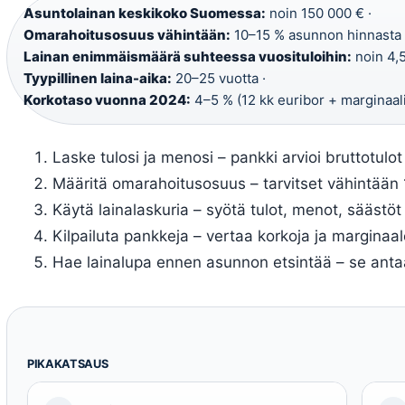
Asuntolainan keskikoko Suomessa:
noin 150 000 € ·
Omarahoitusosuus vähintään:
10–15 % asunnon hinnasta 
Lainan enimmäismäärä suhteessa vuosituloihin:
noin 4,5
Tyypillinen laina-aika:
20–25 vuotta ·
Korkotaso vuonna 2024:
4–5 % (12 kk euribor + marginaal
Laske tulosi ja menosi – pankki arvioi bruttotulot 
Määritä omarahoitusosuus – tarvitset vähintään
Käytä lainalaskuria – syötä tulot, menot, säästöt
Kilpailuta pankkeja – vertaa korkoja ja marginaal
Hae lainalupa ennen asunnon etsintää – se anta
PIKAKATSAUS