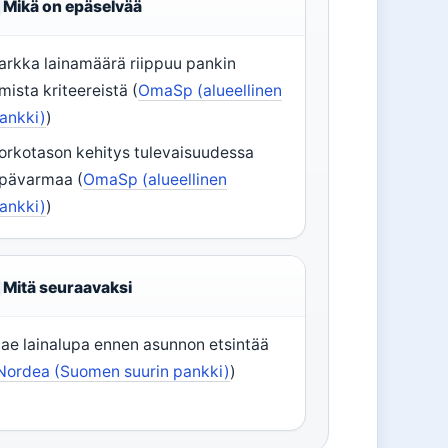
Mikä on epäselvää
arkka lainamäärä riippuu pankin
mista kriteereistä (
OmaSp (alueellinen
ankki)
)
orkotason kehitys tulevaisuudessa
pävarmaa (
OmaSp (alueellinen
ankki)
)
Mitä seuraavaksi
ae lainalupa ennen asunnon etsintää
Nordea (Suomen suurin pankki)
)