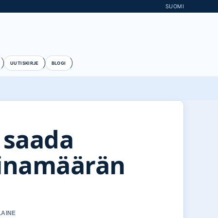
SUOMI
UUTISKIRJE
BLOGI
 saada
ainamäärän
LAINE