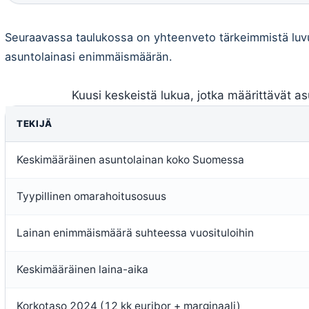
Seuraavassa taulukossa on yhteenveto tärkeimmistä luvui
asuntolainasi enimmäismäärän.
Kuusi keskeistä lukua, jotka määrittävät 
TEKIJÄ
Keskimääräinen asuntolainan koko Suomessa
Tyypillinen omarahoitusosuus
Lainan enimmäismäärä suhteessa vuosituloihin
Keskimääräinen laina-aika
Korkotaso 2024 (12 kk euribor + marginaali)