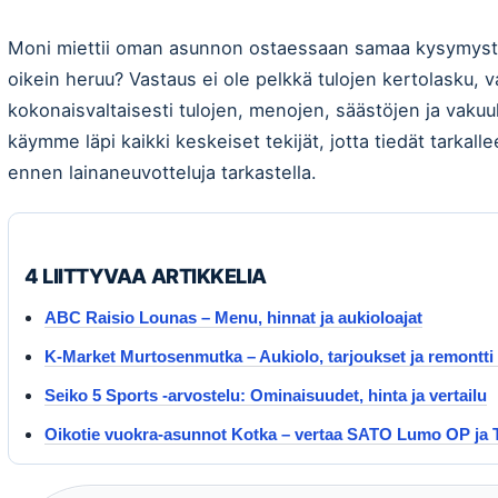
Moni miettii oman asunnon ostaessaan samaa kysymystä:
oikein heruu? Vastaus ei ole pelkkä tulojen kertolasku, 
kokonaisvaltaisesti tulojen, menojen, säästöjen ja vakuuk
käymme läpi kaikki keskeiset tekijät, jotta tiedät tarkall
ennen lainaneuvotteluja tarkastella.
4 LIITTYVAA ARTIKKELIA
ABC Raisio Lounas – Menu, hinnat ja aukioloajat
K-Market Murtosenmutka – Aukiolo, tarjoukset ja remontti
Seiko 5 Sports -arvostelu: Ominaisuudet, hinta ja vertailu
Oikotie vuokra-asunnot Kotka – vertaa SATO Lumo OP ja T