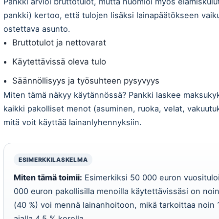
Pankki arvioi bruttotulot, mutta huomioi myös elämiskulu
pankki) kertoo, että tulojen lisäksi lainapäätökseen vaik
ostettava asunto.
Bruttotulot ja nettovarat
Käytettävissä oleva tulo
Säännöllisyys ja työsuhteen pysyvyys
Miten tämä näkyy käytännössä? Pankki laskee maksukyky
kaikki pakolliset menot (asuminen, ruoka, velat, vakuutu
mitä voit käyttää lainanlyhennyksiin.
ESIMERKKILASKELMA
Miten tämä toimii:
Esimerkiksi 50 000 euron vuosituloil
000 euron pakollisilla menoilla käytettävissäsi on no
(40 %) voi mennä lainanhoitoon, mikä tarkoittaa noin
ajalla 4,5 % korolla.