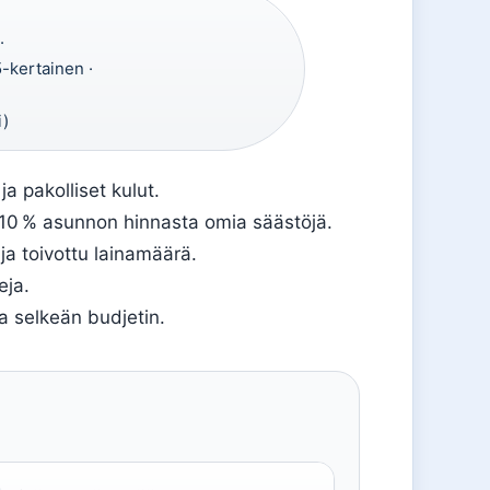
·
-kertainen ·
i)
ja pakolliset kulut.
 10 % asunnon hinnasta omia säästöjä.
 ja toivottu lainamäärä.
eja.
a selkeän budjetin.