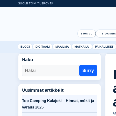
SUOMI TOIMITUSPOYTA
ETUSIVU
TIETOA MEIS
BLOGI
DIGITAALI
MAAILMA
MATKAILU
PAIKALLISET
Haku
Siirry
Uusimmat artikkelit
Top Camping Kalajoki – Hinnat, mökit ja
varaus 2025
A