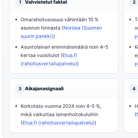
Vahvistetut faktat
1
2
Omarahoitusosuus vähintään 10 %
T
asunnon hinnasta (
Nordea (Suomen
o
suurin pankki)
)
p
Asuntolainan enimmäismäärä noin 4–5
K
kertaa vuositulot (
Etua.fi
e
(rahoitusvertailupalvelu)
)
p
Aikajanasignaali
3
4
Korkotaso vuonna 2024 noin 4–5 %,
H
mikä vaikuttaa lainanhoitokuluihin
(
(
Etua.fi (rahoitusvertailupalvelu)
)