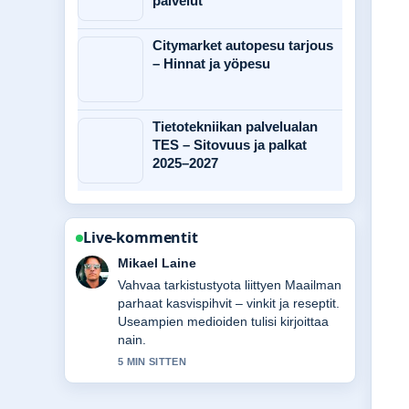
palvelut
Citymarket autopesu tarjous
– Hinnat ja yöpesu
Tietotekniikan palvelualan
TES – Sitovuus ja palkat
2025–2027
Live-kommentit
Ella Makinen
Hyva yhteenveto aiheesta Top
Camping Kalajoki – Hinnat, mökit ja....
Tama on tahan mennessa selkein
kooste tanaan.
7 MIN SITTEN